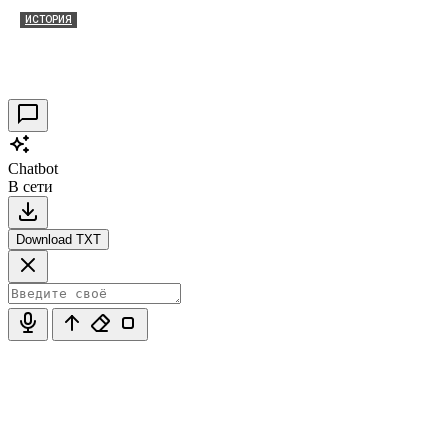
ИСТОРИЯ
Таракановский форт 2021
30.09.2021
0
Chatbot
В сети
Download TXT