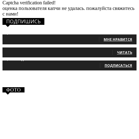
Captcha verification failed!
оценка пользователя капчи не удалась. пожалуйста свяжитесь
с нами!
ПОДПИШИСЬ
1,483
Фанаты
МНЕ НРАВИТСЯ
131
Читатели
ЧИТАТЬ
2,660
Подписчики
ПОДПИСАТЬСЯ
ФОТО