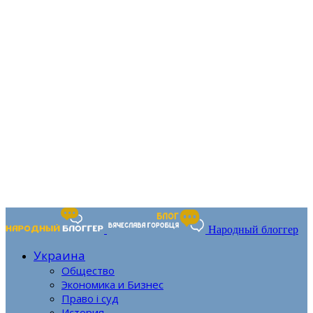
Народный блоггер
Украина
Общество
Экономика и Бизнес
Право і суд
История