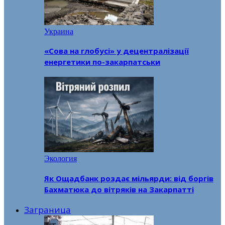
Украина
«Сова на глобусі» у децентралізації
енергетики по-закарпатськи
Экология
Як Ощадбанк роздає мільярди: від боргів
Бахматюка до вітряків на Закарпатті
Заграница