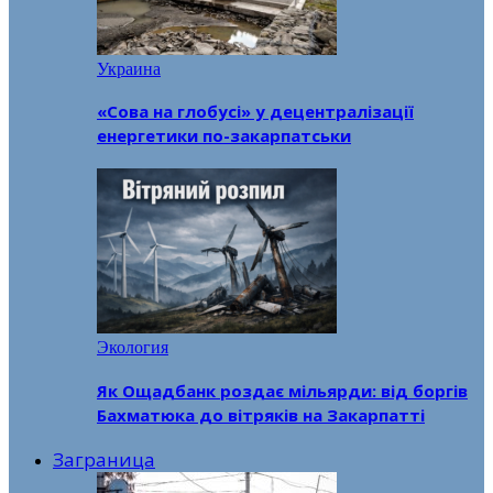
Украина
«Сова на глобусі» у децентралізації
енергетики по-закарпатськи
Экология
Як Ощадбанк роздає мільярди: від боргів
Бахматюка до вітряків на Закарпатті
Заграница