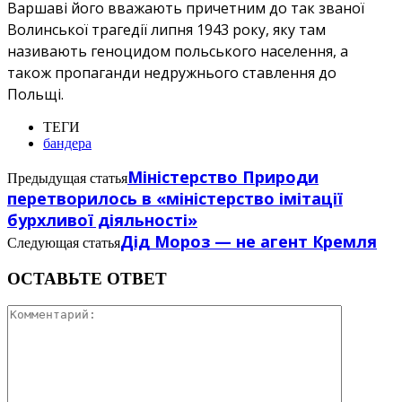
Варшаві його вважають причетним до так званої
Волинської трагедії липня 1943 року, яку там
називають геноцидом польського населення, а
також пропаганди недружнього ставлення до
Польщі.
ТЕГИ
бандера
Міністерство Природи
Предыдущая статья
перетворилось в «міністерство імітації
бурхливої діяльності»
Дід Мороз — не агент Кремля
Следующая статья
ОСТАВЬТЕ ОТВЕТ