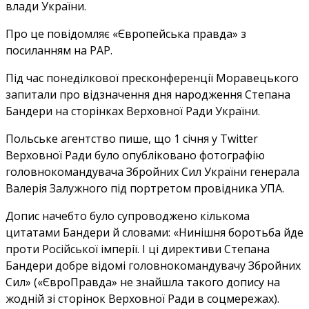
влади України.
Про це повідомляє «Європейська правда» з
посиланням на PAP.
Під час понеділкової пресконференції Моравецького
запитали про відзначення дня народження Степана
Бандери на сторінках Верховної Ради України.
Польське агентство пише, що 1 січня у Twitter
Верховної Ради було опубліковано фотографію
головнокомандувача Збройних Сил України генерала
Валерія Залужного під портретом провідника УПА.
Допис начебто було супроводжено кількома
цитатами Бандери й словами: «Нинішня боротьба йде
проти Російської імперії. І ці директиви Степана
Бандери добре відомі головнокомандувачу Збройних
Сил» («ЄвроПравда» не знайшла такого допису на
жодній зі сторінок Верховної Ради в соцмережах).