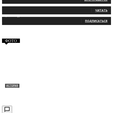
131
Читатели
ЧИТАТЬ
2,660
Подписчики
ПОДПИСАТЬСЯ
ФОТО
ИСТОРИЯ
Таракановский форт 2021
30.09.2021
0