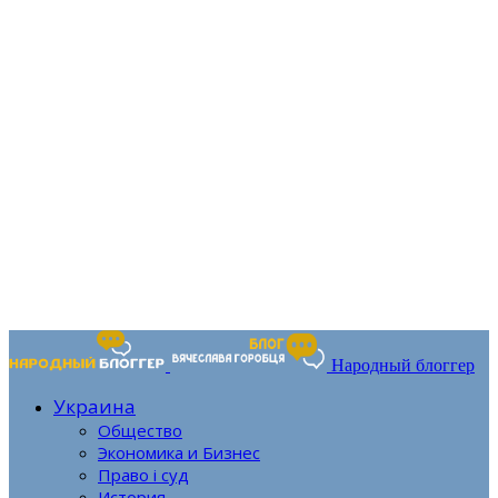
Народный блоггер
Украина
Общество
Экономика и Бизнес
Право і суд
История