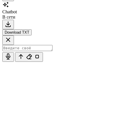
Chatbot
В сети
Download TXT