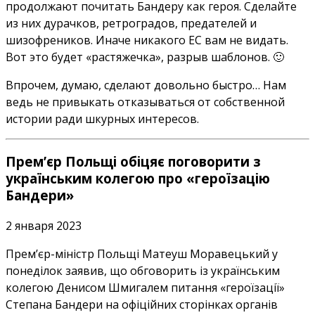
продолжают почитать Бандеру как героя. Сделайте
из них дурачков, ретроградов, предателей и
шизофреников. Иначе никакого ЕС вам не видать.
Вот это будет «растяжечка», разрыв шаблонов. 🙂
Впрочем, думаю, сделают довольно быстро… Нам
ведь не привыкать отказываться от собственной
истории ради шкурных интересов.
Прем’єр Польщі обіцяє поговорити з
українським колегою про «героїзацію
Бандери»
2 января 2023
Прем’єр-міністр Польщі Матеуш Моравецький у
понеділок заявив, що обговорить із українським
колегою Денисом Шмигалем питання «героїзації»
Степана Бандери на офіційних сторінках органів