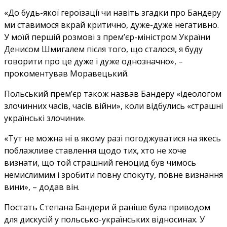
«До будь-якої героїзації чи навіть згадки про Бандеру
ми ставимося вкрай критично, дуже-дуже негативно.
У моїй першій розмові з прем’єр-міністром України
Денисом Шмигалем після того, що сталося, я буду
говорити про це дуже і дуже однозначно», –
прокоментував Моравецький.
Польський прем’єр також назвав Бандеру «ідеологом
злочинних часів, часів війни», коли відбулись «страшні
українські злочини».
«Тут не можна ні в якому разі погоджуватися на якесь
поблажливе ставлення щодо тих, хто не хоче
визнати, що той страшний геноцид був чимось
немислимим і зробити повну спокуту, повне визнання
вини», – додав він.
Постать Степана Бандери й раніше була приводом
для дискусій у польсько-українських відносинах. У