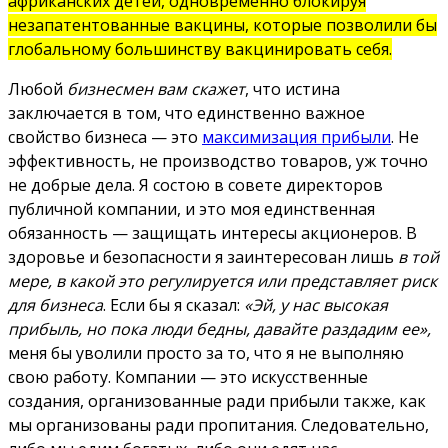
африканских детей, одновременно блокируя
незапатентованные вакцины, которые позволили бы
глобальному большинству вакцинировать себя.
Любой
бизнесмен вам скажет
, что истина
заключается в том, что единственно важное
свойство бизнеса — это
максимизация прибыли
. Не
эффективность, не производство товаров, уж точно
не добрые дела. Я состою в совете директоров
публичной компании, и это моя единственная
обязанность — защищать интересы акционеров. В
здоровье и безопасности я заинтересован лишь
в той
мере, в какой это регулируется или представляет риск
для бизнеса
. Если бы я сказал:
«Эй, у нас высокая
прибыль, но пока люди бедны, давайте раздадим ее»,
меня бы уволили просто за то, что я не выполняю
свою работу. Компании — это искусственные
создания, организованные ради прибыли также, как
мы организованы ради пропитания. Следовательно,