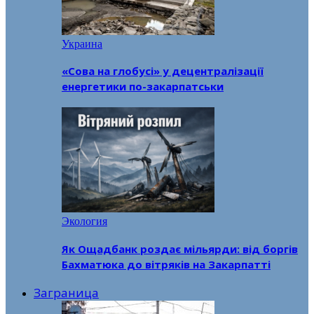
Украина
«Сова на глобусі» у децентралізації
енергетики по-закарпатськи
Экология
Як Ощадбанк роздає мільярди: від боргів
Бахматюка до вітряків на Закарпатті
Заграница