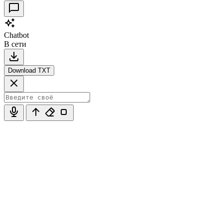
Chatbot
В сети
Download TXT