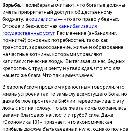
борьба.
Неолибералы считают, что богатые должны
иметь приоритетный доступ к общественному
бюджету, а
социалисты
— что это право у бедных.
Отсюда и безжалостная
каннибализация
государственных услуг
. Расчленение (анбандлинг,
помните?) основных потребностей, таких как
транспорт, здравоохранение, жилье и образование,
на частные вотчины, которыми управляют
капиталистические лорды. Вытягивая из нас, бедных
крепостных, труд и ренту и утверждая, что это для
нашего же блага.
Что так
эффективнее!
В европейском прошлом крепостным говорили, что
жизнь устроена так по замыслу всемогущего Бога, но
даже беглое прочтение Библии переворачивало эту
ложь с ног на голову. Но все же эта ложь сохранялась
веками благодаря наглости и грубой силе. Даже
«Экономика 101» признает, что экономическая
прибыль
должна быть
сведена к нулю, однако полное