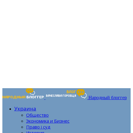
Народный блоггер
Украина
Общество
Экономика и Бизнес
Право і суд
История