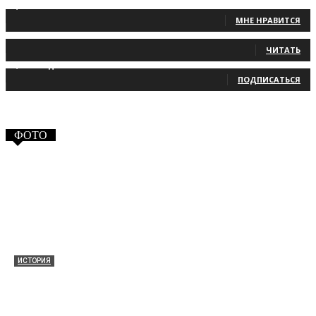
1,483
Фанаты
МНЕ НРАВИТСЯ
131
Читатели
ЧИТАТЬ
2,660
Подписчики
ПОДПИСАТЬСЯ
ФОТО
ИСТОРИЯ
Таракановский форт 2021
30.09.2021
0