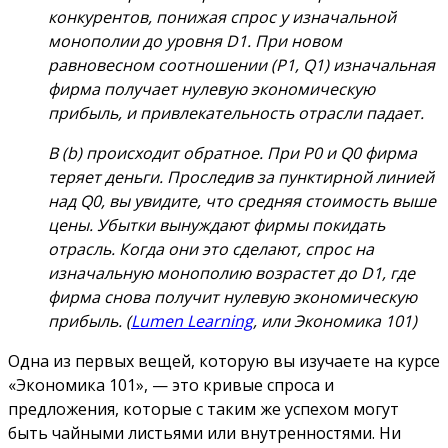
конкурентов, понижая спрос у изначальной
монополии до уровня D1. При новом
равновесном соотношении (P1, Q1) изначальная
фирма получает нулевую экономическую
прибыль, и привлекательность отрасли падает.
В (b) происходит обратное. При P0 и Q0 фирма
теряет деньги.
Проследив за пунктирной линией
над Q0, вы увидите, что средняя стоимость выше
цены.
Убытки вынуждают фирмы покидать
отрасль.
Когда они это сделают, спрос на
изначальную монополию возрастет до D1, где
фирма снова получит нулевую экономическую
прибыль.
(
Lumen Learning
, или Экономика 101)
Одна из первых вещей, которую вы изучаете на курсе
«Экономика 101», — это кривые спроса и
предложения, которые с таким же успехом могут
быть чайными листьями или внутренностями.
Ни