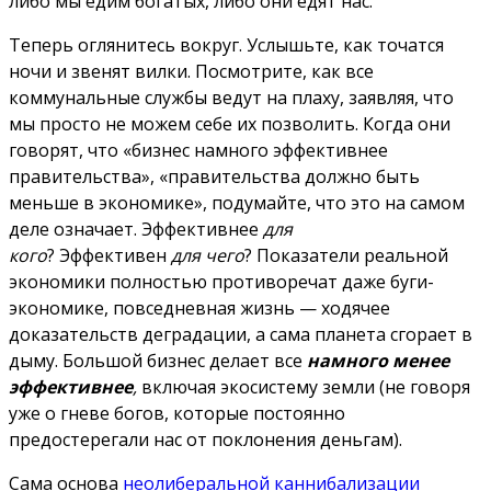
либо мы едим богатых, либо они едят нас.
Теперь оглянитесь вокруг. Услышьте, как точатся
ночи и звенят вилки. Посмотрите, как все
коммунальные службы ведут на плаху, заявляя, что
мы просто не можем себе их позволить. Когда они
говорят, что «бизнес намного эффективнее
правительства», «правительства должно быть
меньше в экономике», подумайте, что это на самом
деле означает. Эффективнее
для
кого
? Эффективен
для чего
? Показатели реальной
экономики полностью противоречат даже буги-
экономике, повседневная жизнь — ходячее
доказательств деградации, а сама планета сгорает в
дыму. Большой бизнес делает все
намного менее
эффективнее
,
включая экосистему земли (не говоря
уже о гневе богов, которые постоянно
предостерегали нас от поклонения деньгам).
Сама основа
неолиберальной каннибализации