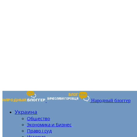
Народный блоггер
Украина
Общество
Экономика и Бизнес
Право і суд
История