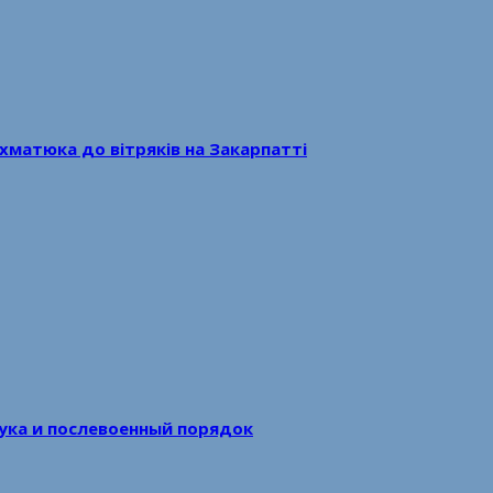
хматюка до вітряків на Закарпатті
аука и послевоенный порядок