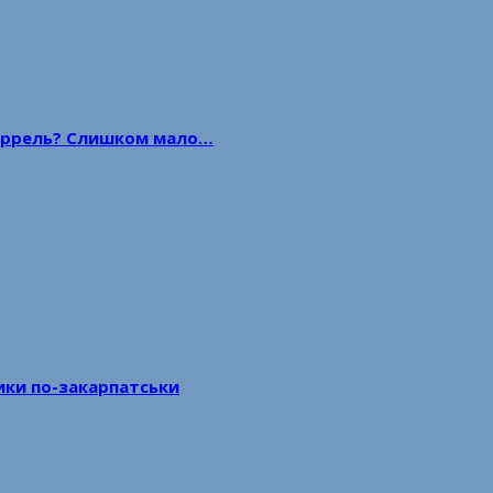
 баррель? Слишком мало…
тики по-закарпатськи