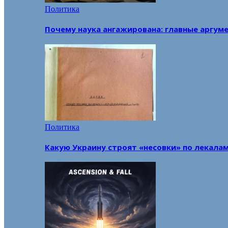
Политика
Почему наука ангажирована: главные аргум
Политика
Какую Украину строят «несовки» по лекала