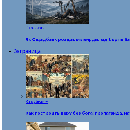
Экология
Як Ощадбанк роздає мільярди: від боргів Ба
Заграница
За рубежом
Как построить веру без бога: пропаганда, н