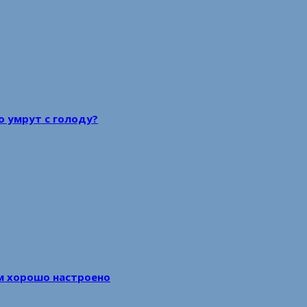
то умрут с голоду?
м хорошо настроено