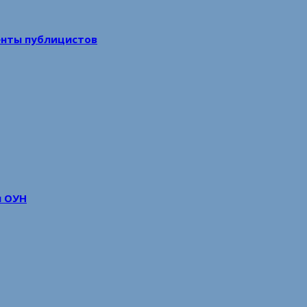
енты публицистов
м ОУН