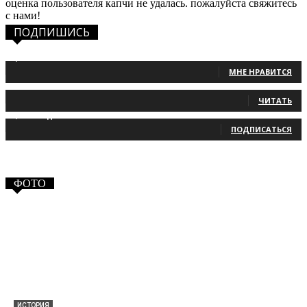
оценка пользователя капчи не удалась. пожалуйста свяжитесь
с нами!
ПОДПИШИСЬ
1,483
Фанаты
МНЕ НРАВИТСЯ
131
Читатели
ЧИТАТЬ
2,660
Подписчики
ПОДПИСАТЬСЯ
ФОТО
ИСТОРИЯ