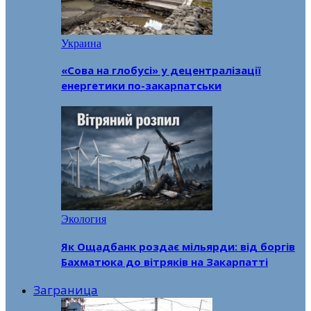
Украина
«Сова на глобусі» у децентралізації
енергетики по-закарпатськи
Экология
Як Ощадбанк роздає мільярди: від боргів
Бахматюка до вітряків на Закарпатті
Заграница