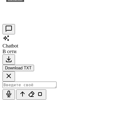
Таракановский форт 2021
30.09.2021
0
Chatbot
В сети
Download TXT