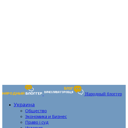
Народный блоггер
Украина
Общество
Экономика и Бизнес
Право і суд
История