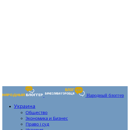
Народный блоггер
Украина
Общество
Экономика и Бизнес
Право і суд
История