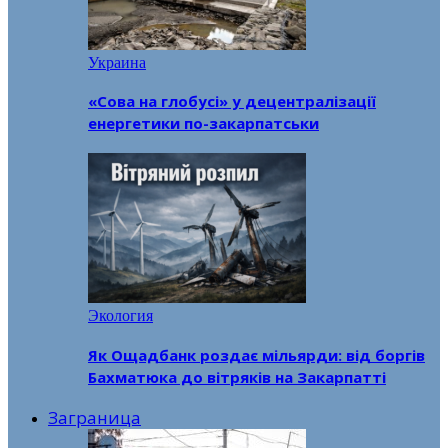
Украина
«Сова на глобусі» у децентралізації
енергетики по-закарпатськи
Экология
Як Ощадбанк роздає мільярди: від боргів
Бахматюка до вітряків на Закарпатті
Заграница