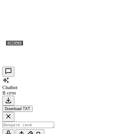
ИСТОРИЯ
Таракановский форт 2021
30.09.2021
0
Chatbot
В сети
Download TXT