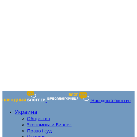
Народный блоггер
Украина
Общество
Экономика и Бизнес
Право і суд
История