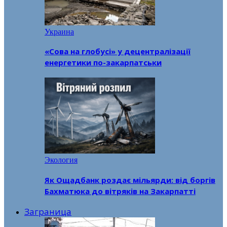
Украина
«Сова на глобусі» у децентралізації
енергетики по-закарпатськи
Экология
Як Ощадбанк роздає мільярди: від боргів
Бахматюка до вітряків на Закарпатті
Заграница