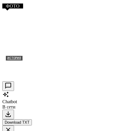
ФОТО
ИСТОРИЯ
Таракановский форт 2021
30.09.2021
0
Chatbot
В сети
Download TXT