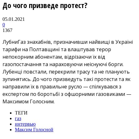
До чого призведе протест?
05.01.2021
0
1367
ЛубниГаз знахабнів, призначивши найвищі в Україні
тарифи на Полтавщині та влаштував терор
непокорним абонентам, відрізаючи їх від
газопостачання та нараховуючи неіснуючі борги.
Лубенці повстали, перекрили трасу та не планують
зупинятись. До чого призведуть такі протести та як
направили їх в правильне русло — спілкувався з
експертом по боротьбі з офшорними газовиками —
Максимом Голосним.
ТЕГИ
газ
интервью
Максим Голосной