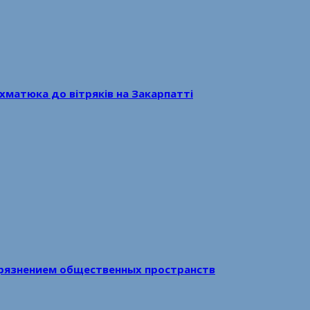
хматюка до вітряків на Закарпатті
рязнением общественных пространств