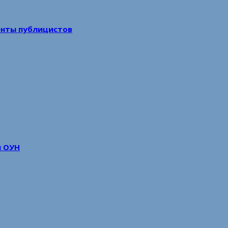
енты публицистов
м ОУН