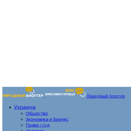
Народный блоггер
Украина
Общество
Экономика и Бизнес
Право і суд
История