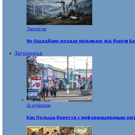
Экология
Як Ощадбанк роздає мільярди: від боргів Ба
Заграница
За рубежом
Как Польша борется с информационным заг