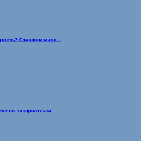
 баррель? Слишком мало…
тики по-закарпатськи