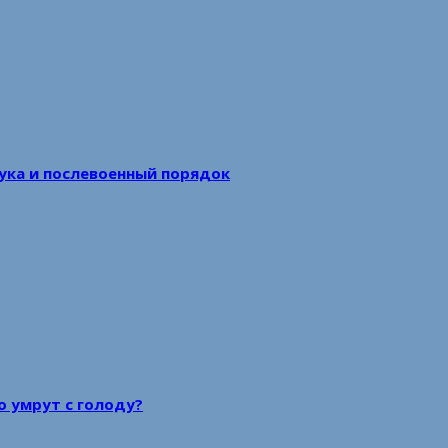
аука и послевоенный порядок
то умрут с голоду?