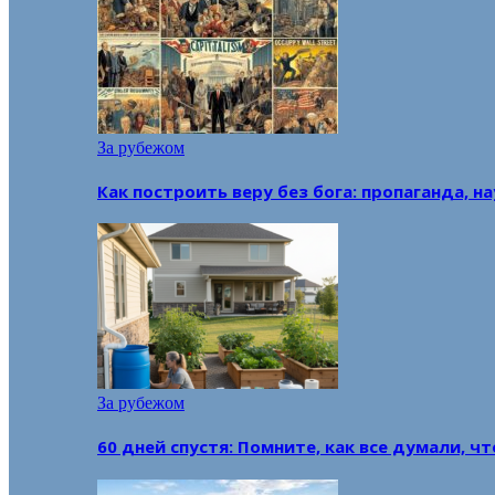
За рубежом
Как построить веру без бога: пропаганда, н
За рубежом
60 дней спустя: Помните, как все думали, ч