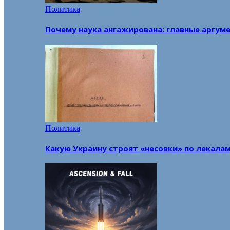
Политика
Почему наука ангажирована: главные аргум
Политика
Какую Украину строят «несовки» по лекала