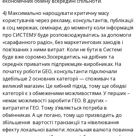
економічних обміну всередині спільноти.
4) Максимально нарощувати критичну масу
користувачів через рекламу, консультантів, публікації
в соц мережах, семінари, до моменту коли інформація
про СИСТЕМУ буде розповсюджуватись за допомоги
«сарафанного радіо», без маркетингових заходів і
пов’язаних з ними витрат. Коли не бути в Системі
буде вже соромно.Зосередитись на дрібних та
середніх приватних підприємцях-виробниках. На
початку роботи GEO, консультанти підключали
здебільше 2 основних категорії — споживач та
великий магазин. Це хибний підхід, тому ще обидві
категорії є з обмеженими можливостями. У перших –
немає можливості заробити ГЕО. В других –
витратити ГЕО. Тому з’являється потреба в
обмінниках. А це погано, тому що призводить до
збільшення вартості транзакції та нівелювання
ефекту локальної валюти: локальная валюта повинна