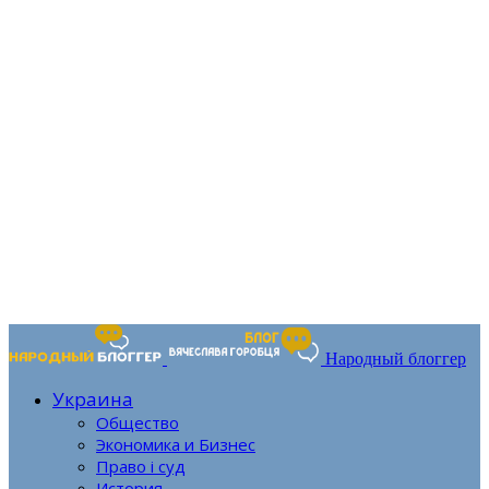
Народный блоггер
Украина
Общество
Экономика и Бизнес
Право і суд
История