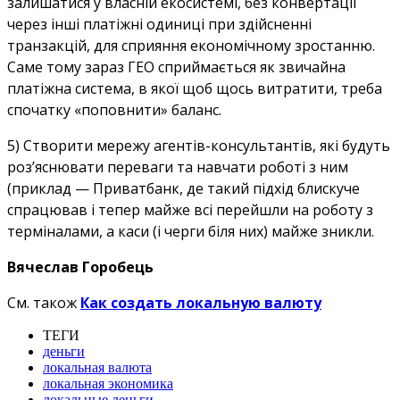
залишатися у власній екосистемі, без конвертації
через інші платіжні одиниці при здійсненні
транзакцій, для сприяння економічному зростанню.
Саме тому зараз ГЕО сприймається як звичайна
платіжна система, в якої щоб щось витратити, треба
спочатку «поповнити» баланс.
5) Створити мережу агентів-консультантів, які будуть
роз’яснювати переваги та навчати роботі з ним
(приклад — Приватбанк, де такий підхід блискуче
спрацював і тепер майже всі перейшли на роботу з
терміналами, а каси (і черги біля них) майже зникли.
Вячеслав Горобець
См. також
Как создать локальную валюту
ТЕГИ
деньги
локальная валюта
локальная экономика
локальные деньги