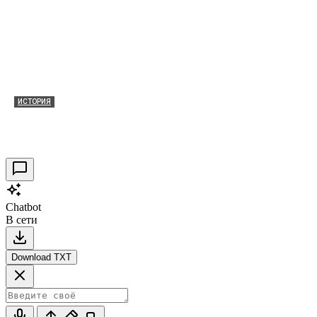
ИСТОРИЯ
Таракановский форт 2021
30.09.2021
0
Chatbot
В сети
Download TXT