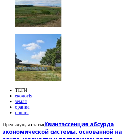
ТЕГИ
екологія
земля
оранка
пашня
Квинтэссенция абсурда
Предыдущая статья
экономической системы, основанной на