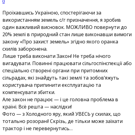
0
Проїхавшись Україною, спостерігаючи за
використанням земель с/г призначення, я зробив
один важливий висновок. МОЖЛИВО повернути до
20% землі в природний стан лише виконавши вимоги
закону «Про захист земель» згідно якого оранка
схилів заборонена.
Лише треба виконати Закон! Не треба нічого
вигадувати. Повинні працювати сільгоспінспекції або
спеціально створені органи при притомних
сільрадах, які знайдуть такі землі та зобов’яжуть
користувача припинити експлуатацію та
компенсувати збитки.
Але закон не працює — і це головна проблема в
країні. Всё решта — наслідки!
Фото — з Холодного яру, який УВЕСЬ у схилах, що
тотально розорані! Скрізь, де тільки може заїхати
трактор і не перевернутись…