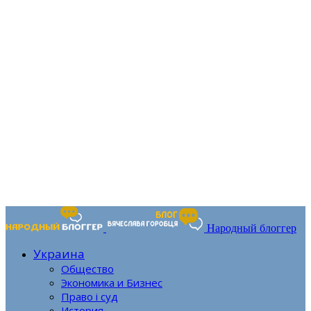
Народный блоггер
Украина
Общество
Экономика и Бизнес
Право і суд
История