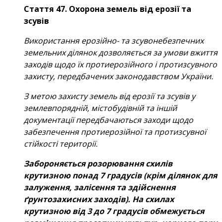
Стаття 47. Охорона земель від ерозії та
зсувів
Використання ерозійно- та зсувонебезпечних
земельних ділянок дозволяється за умови вжиття
заходів щодо їх протиерозійного і протизсувного
захисту, передбачених законодавством України.
З метою захисту земель від ерозії та зсувів у
землевпорядній, містобудівній та іншій
документації передбачаються заходи щодо
забезпечення протиерозійної та протизсувної
стійкості території.
Забороняється розорювання схилів
крутизною понад 7 градусів (крім ділянок для
залуження, залісення та здійснення
ґрунтозахисних заходів). На схилах
крутизною від 3 до 7 градусів обмежується