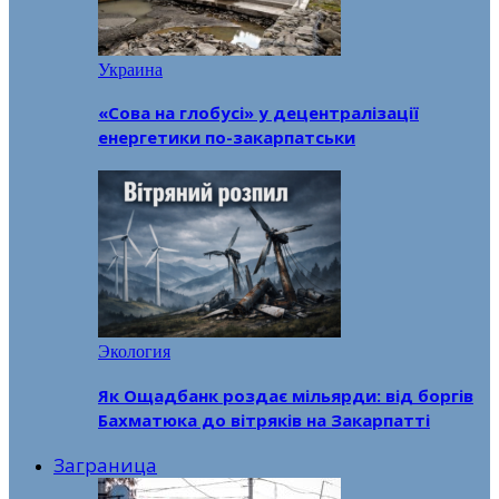
Украина
«Сова на глобусі» у децентралізації
енергетики по-закарпатськи
Экология
Як Ощадбанк роздає мільярди: від боргів
Бахматюка до вітряків на Закарпатті
Заграница