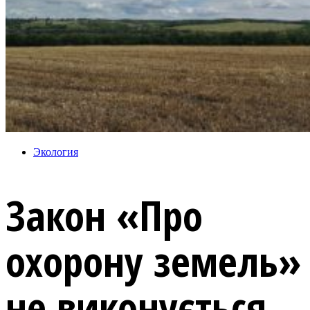
Экология
Закон «Про
охорону земель»
не виконується.