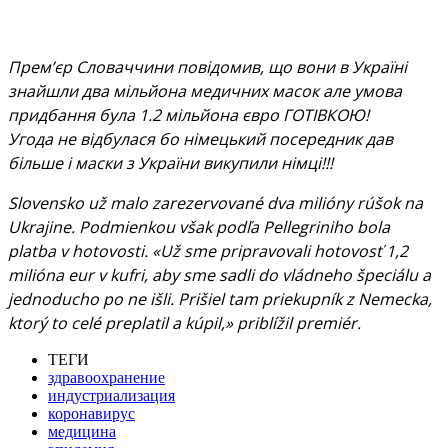
Прем’єр Словаччини повідомив, що вони в Україні
знайшли два мільйона медичних масок але умова
придбання була 1.2 мільйона євро ГОТІВКОЮ!
Угода не відбулася бо німецький посередник дав
більше і маски з України викупили німці!!!
Slovensko už malo zarezervované dva milióny rúšok na
Ukrajine. Podmienkou však podľa Pellegriniho bola
platba v hotovosti. «Už sme pripravovali hotovosť 1,2
milióna eur v kufri, aby sme sadli do vládneho špeciálu a
jednoducho po ne išli. Prišiel tam priekupník z Nemecka,
ktorý to celé preplatil a kúpil,» priblížil premiér.
ТЕГИ
здравоохранение
индустриализация
коронавирус
медицина