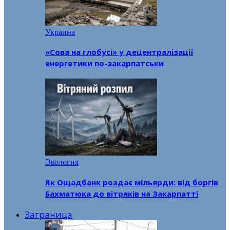
Украина
«Сова на глобусі» у децентралізації
енергетики по-закарпатськи
Экология
Як Ощадбанк роздає мільярди: від боргів
Бахматюка до вітряків на Закарпатті
Заграница