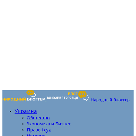
Народный блоггер
Украина
Общество
Экономика и Бизнес
Право і суд
История