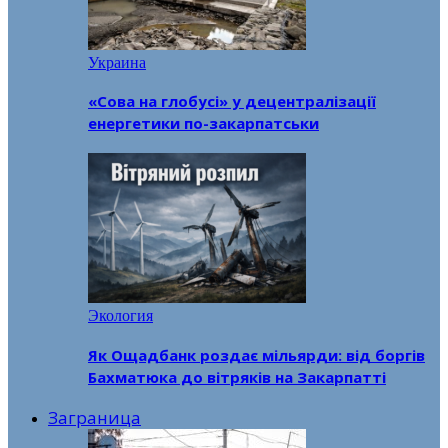
Украина
«Сова на глобусі» у децентралізації
енергетики по-закарпатськи
Экология
Як Ощадбанк роздає мільярди: від боргів
Бахматюка до вітряків на Закарпатті
Заграница