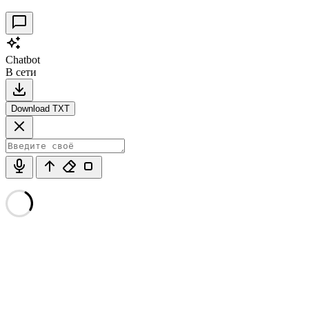
Chatbot
В сети
Download TXT