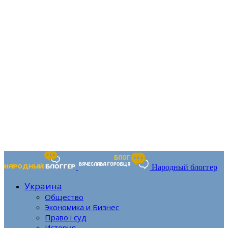
Народный блоггер
Украина
Общество
Экономика и Бизнес
Право і суд
История