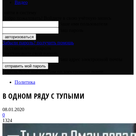
Видео
войти в систему
Добро пожаловать! Войдите в свою учётную запись
Ваше имя пользователя
Ваш пароль
Забыли пароль? получить помощь
восстановление пароля
Восстановите свой пароль
Ваш адрес электронной почты
Пароль будет выслан Вам по электронной почте.
Политика
В ОДНОМ РЯДУ С ТУПЫМИ
08.01.2020
0
1324