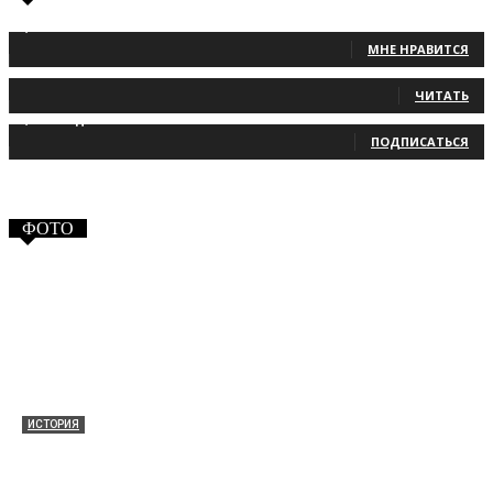
1,483
Фанаты
МНЕ НРАВИТСЯ
131
Читатели
ЧИТАТЬ
2,660
Подписчики
ПОДПИСАТЬСЯ
ФОТО
ИСТОРИЯ
Таракановский форт 2021
30.09.2021
0