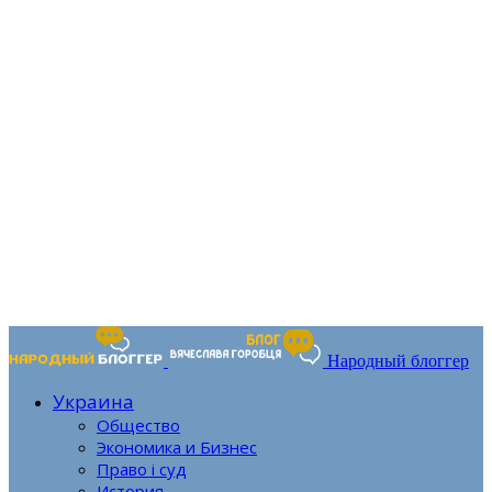
Народный блоггер
Украина
Общество
Экономика и Бизнес
Право і суд
История