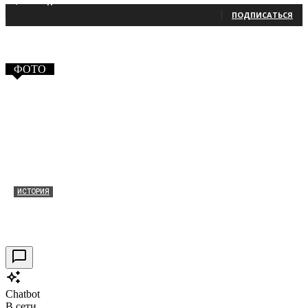
2,660
Подписчики
ПОДПИСАТЬСЯ
ФОТО
ИСТОРИЯ
Таракановский форт 2021
30.09.2021
0
Chatbot
В сети