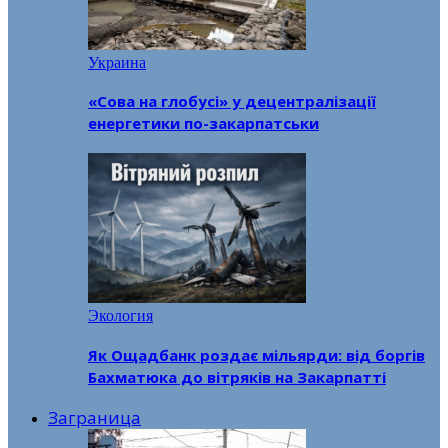
Украина
«Сова на глобусі» у децентралізації
енергетики по-закарпатськи
Экология
Як Ощадбанк роздає мільярди: від боргів
Бахматюка до вітряків на Закарпатті
Заграница