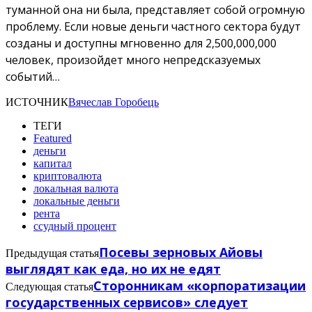
туманной она ни была, представляет собой огромную
проблему. Если новые деньги частного сектора будут
созданы и доступны мгновенно для 2,500,000,000
человек, произойдет много непредсказуемых
событий…
ИСТОЧНИК
Вячеслав Горобець
ТЕГИ
Featured
деньги
капитал
криптовалюта
локальная валюта
локальные деньги
рента
ссудный процент
Посевы зерновых Айовы
Предыдущая статья
выглядят как еда, но их не едят
Сторонникам «корпоратизации
Следующая статья
государственных сервисов» следует