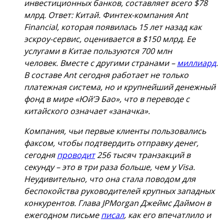
инвестиционных банков, составляет всего $78
млрд. Ответ: Китай. Финтех-компания Ant
Financial, которая появилась 15 лет назад как
эскроу-сервис, оценивается в $150 млрд. Ее
услугами в Китае пользуются 700 млн
человек. Вместе с другими странами –
миллиард
.
В составе Ant сегодня работает не только
платежная система, но и крупнейший денежный
фонд в мире «Юй’Э Бао», что в переводе с
китайского означает «заначка».
Компания, чьи первые клиенты пользовались
факсом, чтобы подтвердить отправку денег,
сегодня
проводит
256 тысяч транзакций в
секунду – это в три раза больше, чем у Visa.
Неудивительно, что она стала поводом для
беспокойства руководителей крупных западных
конкурентов. Глава JPMorgan Джеймс Даймон в
ежегодном письме
писал
, как его впечатлило и