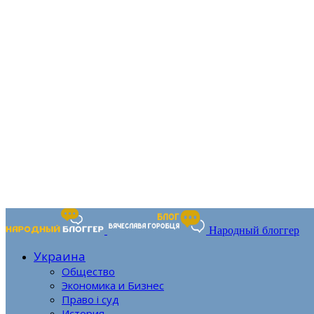
Народный блоггер
Украина
Общество
Экономика и Бизнес
Право і суд
История