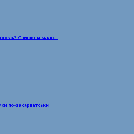
 баррель? Слишком мало…
тики по-закарпатськи