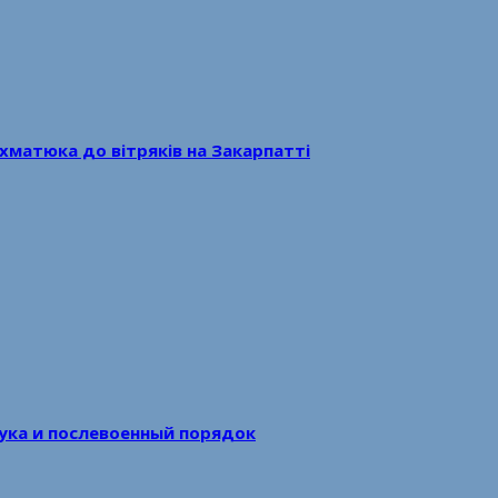
хматюка до вітряків на Закарпатті
аука и послевоенный порядок