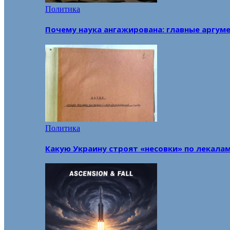
Политика
Почему наука ангажирована: главные аргум
Политика
Какую Украину строят «несовки» по лекала