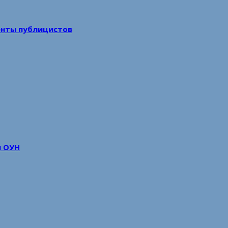
енты публицистов
м ОУН