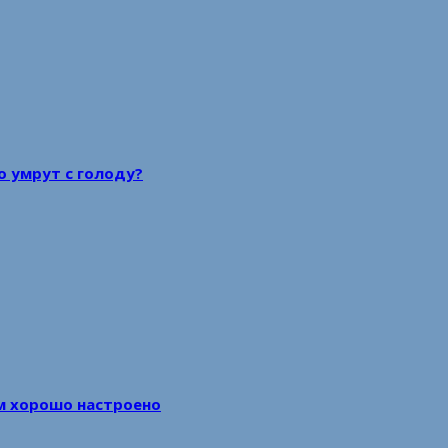
то умрут с голоду?
м хорошо настроено