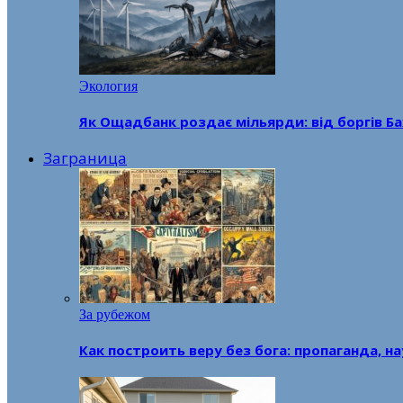
Экология
Як Ощадбанк роздає мільярди: від боргів Ба
Заграница
За рубежом
Как построить веру без бога: пропаганда, н