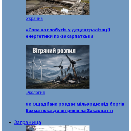
Украина
«Сова на глобусі» у децентралізації
енергетики по-закарпатськи
Экология
Як Ощадбанк роздає мільярди: від боргів
Бахматюка до вітряків на Закарпатті
Заграница