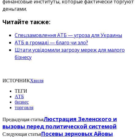
финансовые институты, которые фактически торгуют
деньгами.
Читайте также:
Спецзамовлення АТБ — угроза для Украины
АТБ в громаді — благо чи зло?
Штати усвідомили загрозу мереж для малого
бізнесу
ИСТОЧНИК
Хвиля
ТЕГИ
АТБ
бизнес
торговля
Люстрация Зеленского и
Предыдущая статья
вызовы перед политической системой
Посевы зерновых Айовы
Следующая статья