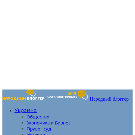
Народный блоггер
Украина
Общество
Экономика и Бизнес
Право і суд
История