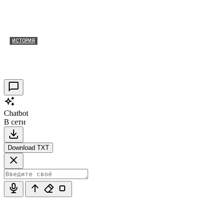
ИСТОРИЯ
Таракановский форт 2021
30.09.2021
0
Chatbot
В сети
Download TXT