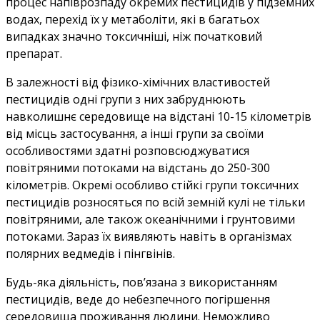
процес напіврозпаду окремих пестицидів у підземних
водах, перехід їх у метаболіти, які в багатьох
випадках значно токсичніші, ніж початковий
препарат.
В залежності від фізико-хімічних властивостей
пестицидів одні групи з них забруднюють
навколишнє середовище на відстані 10-15 кілометрів
від місць застосування, а інші групи за своїми
особливостями здатні розповсюджуватися
повітряними потоками на відстань до 250-300
кілометрів. Окремі особливо стійкі групи токсичних
пестицидів розносяться по всій земній кулі не тільки
повітряними, але також океанічними і грунтовими
потоками. Зараз їх виявляють навіть в організмах
полярних ведмедів і пінгвінів.
Будь-яка діяльність, пов’язана з використанням
пестицидів, веде до небезпечного погіршення
середовища проживання людини. Неможливо