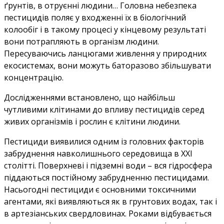
ґрунтів, в отруєнні людини… Головна небезпека
пестицидів поляє у входженні їх в біологічний
колообіг і в такому процесі у кінцевому результаті
вони потрапляють в організм людини.
Пересуваючись ланцюгами живлення у природних
екосистемах, вони можуть баторазово збільшувати
концентрацію.
Дослідженнями встановлено, що найбільш
чутливими клітинами до впливу пестицидів серед
живих організмів і рослин є клітини людини.
Пестициди виявилися одним із головних факторів
забруднення навколишнього середовища в ХХІ
столітті. Поверхневі і підземні води – вся гідросфера
піддаються постійному забрудненню пестицидами.
Насьогодні пестициди є основними токсичними
агентами, які виявляються як в грунтових водах, так і
в артезіанських свердловинах. Роками відбувається