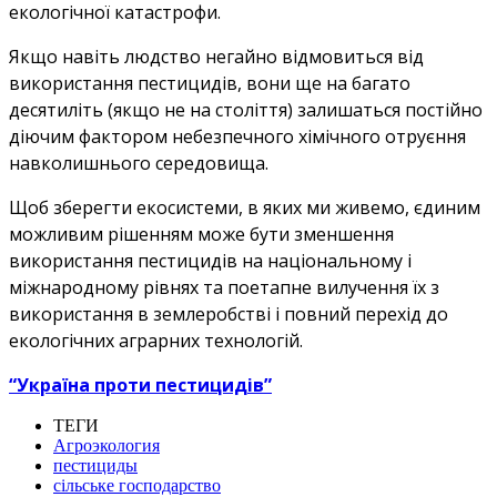
екологічної катастрофи.
Якщо навіть людство негайно відмовиться від
використання пестицидів, вони ще на багато
десятиліть (якщо не на століття) залишаться постійно
діючим фактором небезпечного хімічного отруєння
навколишнього середовища.
Щоб зберегти екосистеми, в яких ми живемо, єдиним
можливим рішенням може бути зменшення
використання пестицидів на національному і
міжнародному рівнях та поетапне вилучення їх з
використання в землеробстві і повний перехід до
екологічних аграрних технологій.
“Україна проти пестицидів”
ТЕГИ
Агроэкология
пестициды
сільське господарство