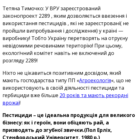
Тетяна Тимочко: У ВРУ зареєстрований
законопроект 2289 , яким дозволяється ввезення і
використання пестицидів , які не зареєстровані( не
пройшли випробування і дослідження) у країні —
виробнику! Тобто Україну перетворять на отруєну
невідомими речовинами територію! При цьому,
екологічний комітет навіть не включений до
розгляду 2289!
Ніхто не цікавиться позитивним досвідом, який
мають господарства типу ПП «
Агроекологія
«, що не
використовують в своїй діяльності пестициди та
гербициди вже більше
20 років та мають рекордні
врожаї
!
Пестициди – це ідеальна продукція для великого
бізнесу: як і героїн, вони обіцяють рай, а
призводять до згубної звички.(Пол Ерліх,
Стенфордський Університет, 1980 р.)