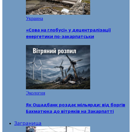
Украина
«Сова на глобусі» у децентралізації
енергетики по-закарпатськи
Экология
Як Ощадбанк роздає мільярди: від боргів
Бахматюка до вітряків на Закарпатті
Заграница