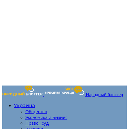
Народный блоггер
Украина
Общество
Экономика и Бизнес
Право і суд
История