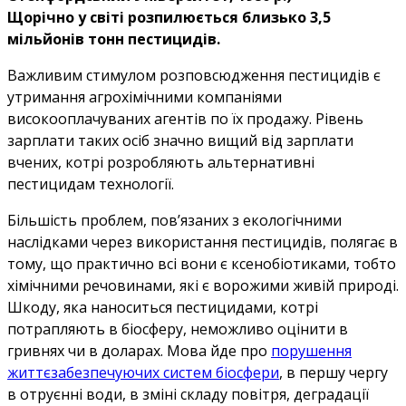
Щорічно у світі розпилюється близько 3,5
мільйонів тонн пестицидів.
Важливим стимулом розповсюдження пестицидів є
утримання агрохімічними компаніями
високооплачуваних агентів по їх продажу. Рівень
зарплати таких осіб значно вищий від зарплати
вчених, котрі розробляють альтернативні
пестицидам технології.
Більшість проблем, пов’язаних з екологічними
наслідками через використання пестицидів, полягає в
тому, що практично всі вони є ксенобіотиками, тобто
хімічними речовинами, які є ворожими живій природі.
Шкоду, яка наноситься пестицидами, котрі
потрапляють в біосферу, неможливо оцінити в
гривнях чи в доларах. Мова йде про
порушення
життєзабезпечуючих систем біосфери
, в першу чергу
в отруєнні води, в зміні складу повітря, деградації