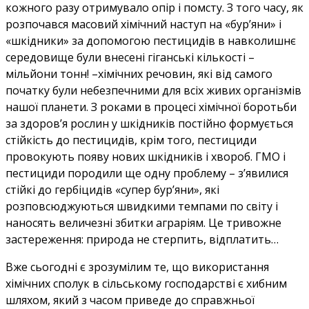
кожного разу отримувало опір і помсту. З того часу, як
розпочався масовий хімічний наступ на «бур’яни» і
«шкідники» за допомогою пестицидів в навколишнє
середовище були внесені гіганські кількості –
мільйони тонн! –хімічних речовин, які від самого
початку були небезпечними для всіх живих організмів
нашої планети. З роками в процесі хімічної боротьби
за здоров’я рослин у шкідників постійно формується
стійкість до пестицидів, крім того, пестициди
провокують появу нових шкідників і хвороб. ГМО і
пестициди породили ще одну проблему – з’явилися
стійкі до гербіцидів «супер бур’яни», які
розповсюджуються швидкими темпами по світу і
наносять величезні збитки аграріям. Це тривожне
застереження: природа не стерпить, відплатить…
Вже сьогодні є зрозумілим те, що використання
хімічних сполук в сільському господарстві є хибним
шляхом, який з часом приведе до справжньої