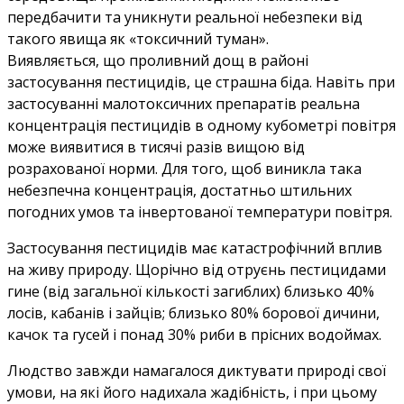
передбачити та уникнути реальної небезпеки від
такого явища як «токсичний туман».
Виявляється, що проливний дощ в районі
застосування пестицидів, це страшна біда. Навіть при
застосуванні малотоксичних препаратів реальна
концентрація пестицидів в одному кубометрі повітря
може виявитися в тисячі разів вищою від
розрахованої норми. Для того, щоб виникла така
небезпечна концентрація, достатньо штильних
погодних умов та інвертованої температури повітря.
Застосування пестицидів має катастрофічний вплив
на живу природу. Щорічно від отруєнь пестицидами
гине (від загальної кількості загиблих) близько 40%
лосів, кабанів і зайців; близько 80% борової дичини,
качок та гусей і понад 30% риби в прісних водоймах.
Людство завжди намагалося диктувати природі свої
умови, на які його надихала жадібність, і при цьому