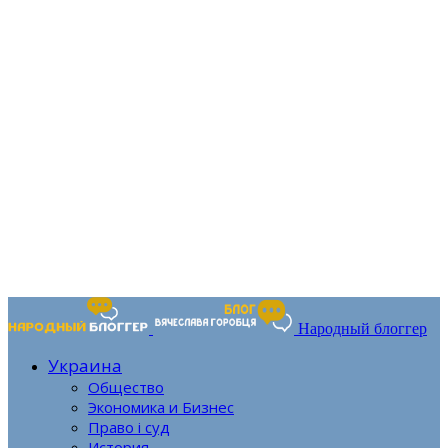
Народный блоггер
Украина
Общество
Экономика и Бизнес
Право і суд
История