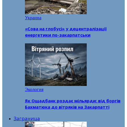
Украина
«Сова на глобусі» у децентралізації
енергетики по-закарпатськи
Экология
Як Ощадбанк роздає мільярди: від боргів
Бахматюка до вітряків на Закарпатті
Заграница