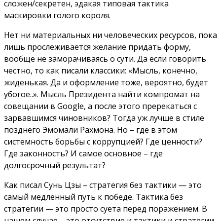
сложен/секретен, эдакая типовая тактика
маскировки голого короля.
Нет ни материальных ни человеческих ресурсов, пока
лишь прослеживается желание придать форму,
вообще не заморачиваясь о сути. Да если говорить
честно, то как писали классики: «Мысль, конечно,
жиденькая. Да и оформление тоже, вероятно, будет
убогое..». Мысль Президента найти компромат на
совещании в Google, а после этого пререкаться с
зарвавшимся чиновников? Тогда уж лучше в стиле
позднего Эмомали Рахмона. Но – где в этом
системность борьбы с коррупцией? Где ценности?
Где законность? И самое основное – где
долгосрочный результат?
Как писал Сунь Цзы – стратегия без тактики — это
самый медленный путь к победе. Тактика без
стратегии — это просто суета перед поражением. В
нашем случае – это отсутствие и тактики и стратегии