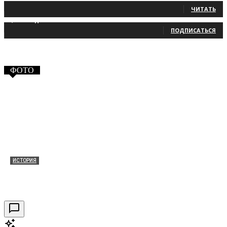
ЧИТАТЬ
2,660
Подписчики
ПОДПИСАТЬСЯ
ФОТО
ИСТОРИЯ
Таракановский форт 2021
30.09.2021
0