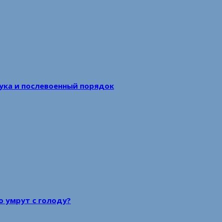
аука и послевоенный порядок
то умрут с голоду?