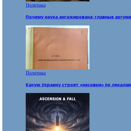
Политика
Почему наука ангажирована: главные аргум
Политика
Какую Украину строят «несовки» по лекала