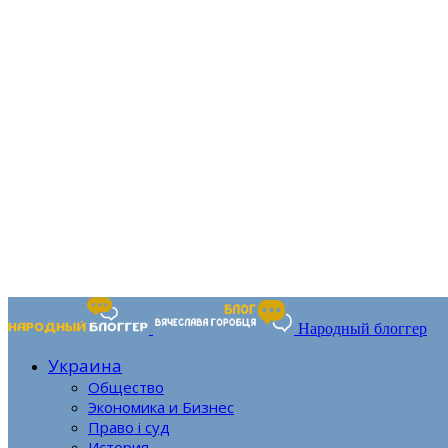
Народный блоггер
Украина
Общество
Экономика и Бизнес
Право і суд
История