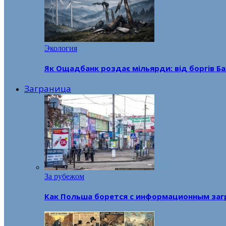
Экология
Як Ощадбанк роздає мільярди: від боргів Ба
Заграница
За рубежом
Как Польша борется с информационным заг