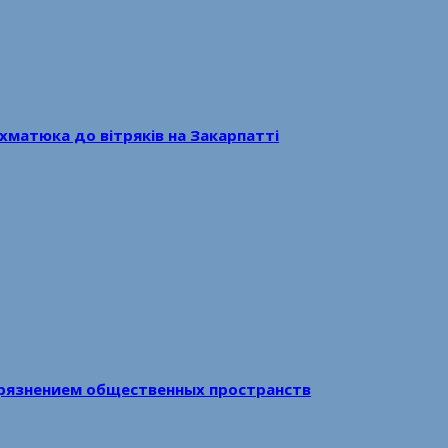
хматюка до вітряків на Закарпатті
рязнением общественных пространств