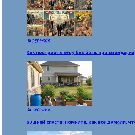
За рубежом
Как построить веру без бога: пропаганда, н
За рубежом
60 дней спустя: Помните, как все думали, ч