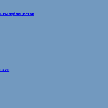
енты публицистов
м ОУН