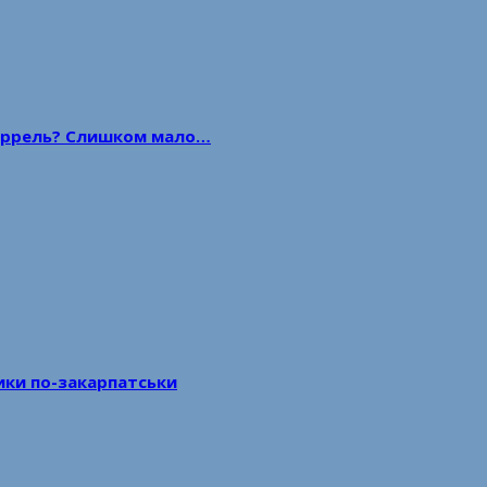
 баррель? Слишком мало…
тики по-закарпатськи