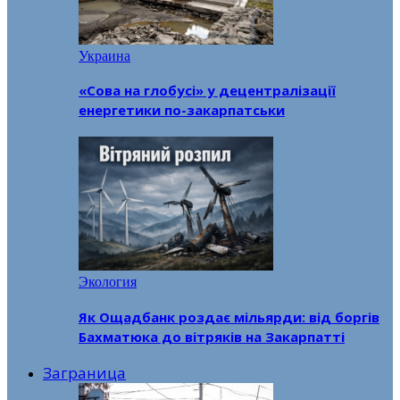
Украина
«Сова на глобусі» у децентралізації
енергетики по-закарпатськи
Экология
Як Ощадбанк роздає мільярди: від боргів
Бахматюка до вітряків на Закарпатті
Заграница