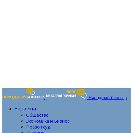
Народный блоггер
Украина
Общество
Экономика и Бизнес
Право і суд
История