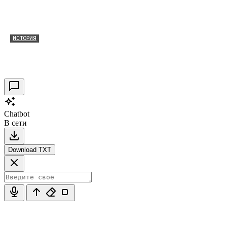
ИСТОРИЯ
Таракановский форт 2021
30.09.2021
0
Chatbot
В сети
Download TXT