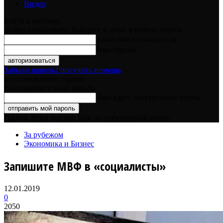
Видео
войти в систему
Добро пожаловать! Войдите в свою учётную запись
Ваше имя пользователя
Ваш пароль
Забыли пароль? получить помощь
восстановление пароля
Восстановите свой пароль
Ваш адрес электронной почты
Пароль будет выслан Вам по электронной почте.
За рубежом
Экономика и Бизнес
Запишите МВФ в «социалисты»
12.01.2019
0
2050