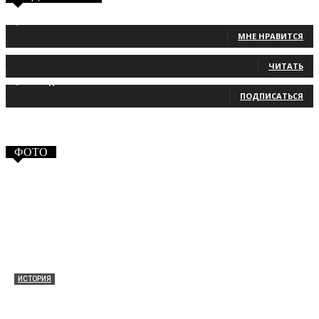
1,483
Фанаты
МНЕ НРАВИТСЯ
131
Читатели
ЧИТАТЬ
2,660
Подписчики
ПОДПИСАТЬСЯ
ФОТО
ИСТОРИЯ
Таракановский форт 2021
30.09.2021
0