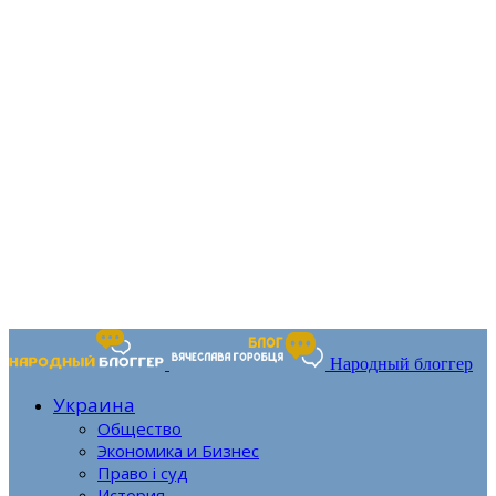
Народный блоггер
Украина
Общество
Экономика и Бизнес
Право і суд
История