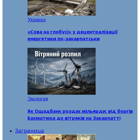
Украина
«Сова на глобусі» у децентралізації
енергетики по-закарпатськи
Экология
Як Ощадбанк роздає мільярди: від боргів
Бахматюка до вітряків на Закарпатті
Заграница