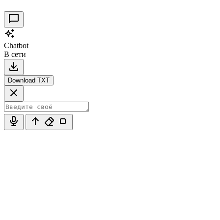
Chatbot
В сети
Download TXT