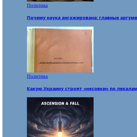
Политика
Почему наука ангажирована: главные аргум
Политика
Какую Украину строят «несовки» по лекала