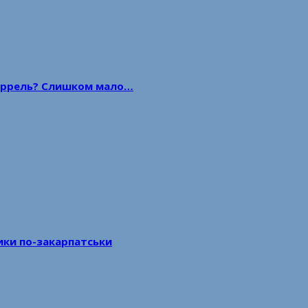
 баррель? Слишком мало…
тики по-закарпатськи