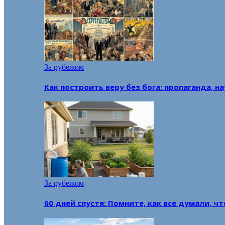
За рубежом
Как построить веру без бога: пропаганда, н
За рубежом
60 дней спустя: Помните, как все думали, ч