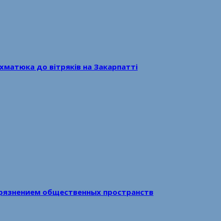
хматюка до вітряків на Закарпатті
рязнением общественных пространств