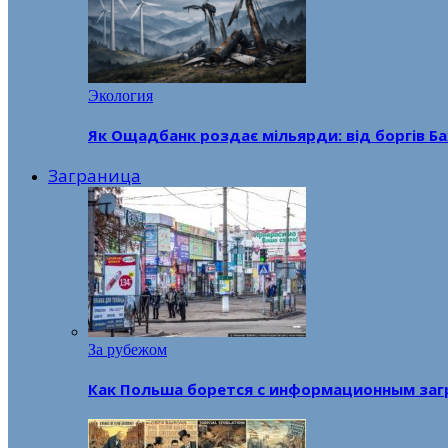
Экология
Як Ощадбанк роздає мільярди: від боргів Ба
Заграница
За рубежом
Как Польша борется с информационным заг