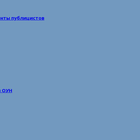
енты публицистов
м ОУН