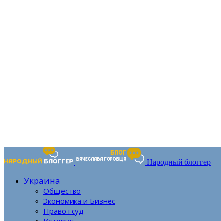
Народный блоггер
Украина
Общество
Экономика и Бизнес
Право і суд
История