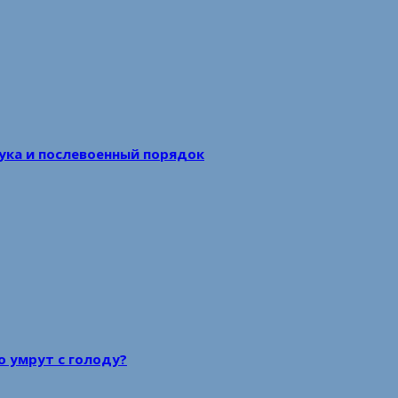
аука и послевоенный порядок
то умрут с голоду?