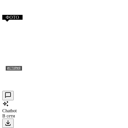
ФОТО
ИСТОРИЯ
Таракановский форт 2021
30.09.2021
0
Chatbot
В сети