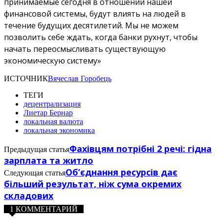
принимаемые сегодня в отношении нашей
финансовой системы, будут влиять на людей в
течение будущих десятилетий. Мы не можем
позволить себе ждать, когда банки рухнут, чтобы
начать переосмысливать существующую
экономическую систему»
ИСТОЧНИК
Вячеслав Горобець
ТЕГИ
децентрализация
Лиетар Бернар
локальная валюта
локальная экономика
Фахівцям потрібні 2 речі: гідна
Предыдущая статья
зарплата та житло
Об’єднання ресурсів дає
Следующая статья
більший результат, ніж сума окремих
складових
1 КОММЕНТАРИЙ