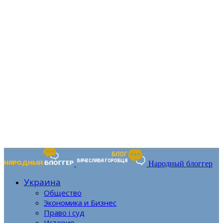
Народный блоггер
Украина
Общество
Экономика и Бизнес
Право і суд
История