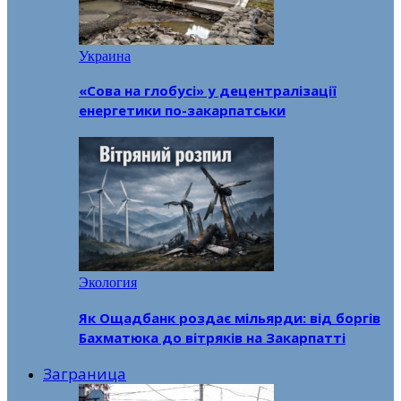
Украина
«Сова на глобусі» у децентралізації
енергетики по-закарпатськи
Экология
Як Ощадбанк роздає мільярди: від боргів
Бахматюка до вітряків на Закарпатті
Заграница