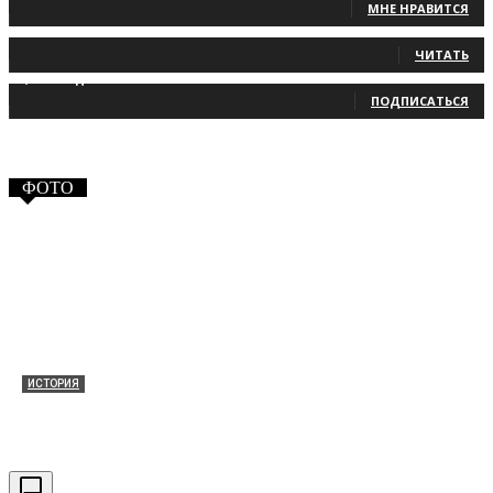
МНЕ НРАВИТСЯ
131
Читатели
ЧИТАТЬ
2,660
Подписчики
ПОДПИСАТЬСЯ
ФОТО
ИСТОРИЯ
Таракановский форт 2021
30.09.2021
0