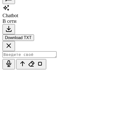
Chatbot
В сети
Download TXT