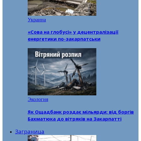
Украина
«Сова на глобусі» у децентралізації
енергетики по-закарпатськи
Экология
Як Ощадбанк роздає мільярди: від боргів
Бахматюка до вітряків на Закарпатті
Заграница