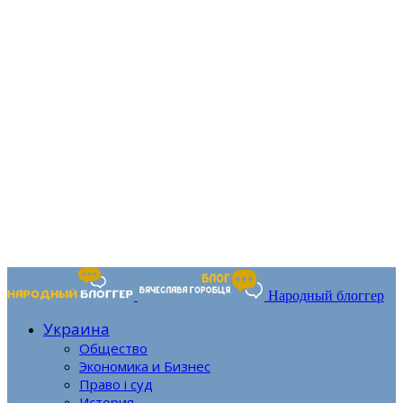
Народный блоггер
Украина
Общество
Экономика и Бизнес
Право і суд
История