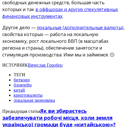
свободных денежных средств, большая часть
которых и так
в оффшорах и других спекулятивных
финансовых инструментах
.
Другое дело —
локальные (дополнительные валюты)
,
свойства которых — работа на локальную
экономику, рост локального ВВП (в масштабах
региона и страны), обеспечение занятости и
стимуляция производства. Ими мы и займемся. 🙂
ИСТОЧНИК
Вячеслав Горобец
ТЕГИ
биткоин
блокчейн
китай
криптовалюты
локальная экономика
Як ви збираєтесь
Предыдущая статья
забезпечувати робочі місця, коли земля
української громади буде «китайською»?