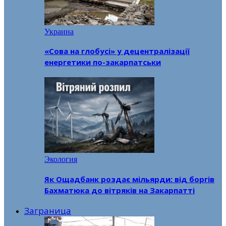
Украина
«Сова на глобусі» у децентралізації
енергетики по-закарпатськи
Экология
Як Ощадбанк роздає мільярди: від боргів
Бахматюка до вітряків на Закарпатті
Заграница