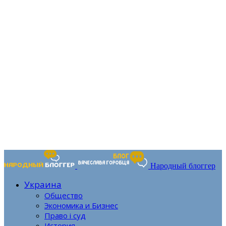
Народный блоггер
Украина
Общество
Экономика и Бизнес
Право і суд
История