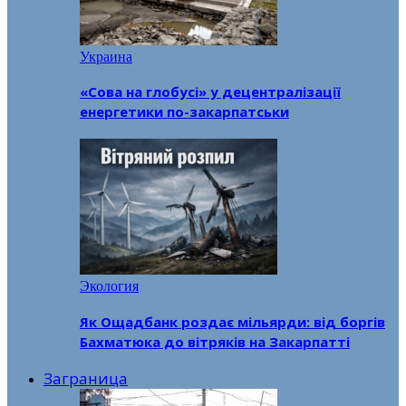
Украина
«Сова на глобусі» у децентралізації
енергетики по-закарпатськи
Экология
Як Ощадбанк роздає мільярди: від боргів
Бахматюка до вітряків на Закарпатті
Заграница