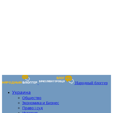
Народный блоггер
Украина
Общество
Экономика и Бизнес
Право і суд
История