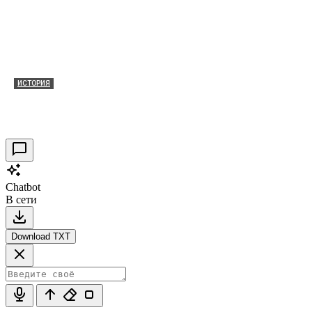
ИСТОРИЯ
Таракановский форт 2021
30.09.2021
0
Chatbot
В сети
Download TXT