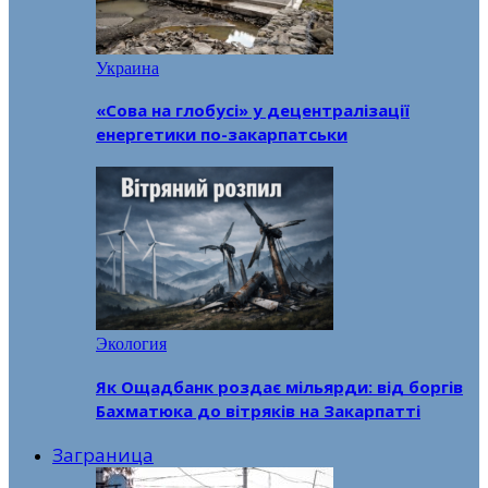
Украина
«Сова на глобусі» у децентралізації
енергетики по-закарпатськи
Экология
Як Ощадбанк роздає мільярди: від боргів
Бахматюка до вітряків на Закарпатті
Заграница