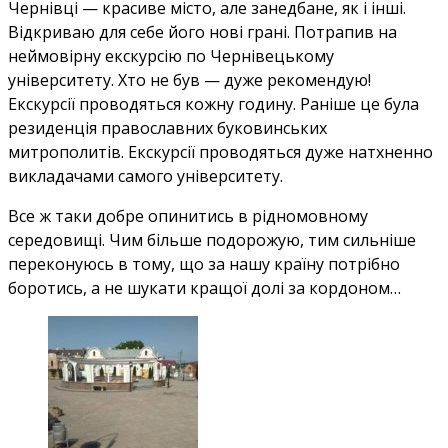
Чернівці — красиве місто, але занедбане, як і інші.
Відкриваю для себе його нові грані. Потрапив на
неймовірну екскурсію по Чернівецькому
університету. Хто не був — дуже рекомендую!
Екскурсії проводяться кожну годину. Раніше це була
резиденція православних буковинських
митрополитів. Екскурсії проводяться дуже натхненно
викладачами самого університету.
Все ж таки добре опинитись в рідномовному
середовищі. Чим більше подорожую, тим сильніше
переконуюсь в тому, що за нашу країну потрібно
боротись, а не шукати кращої долі за кордоном…