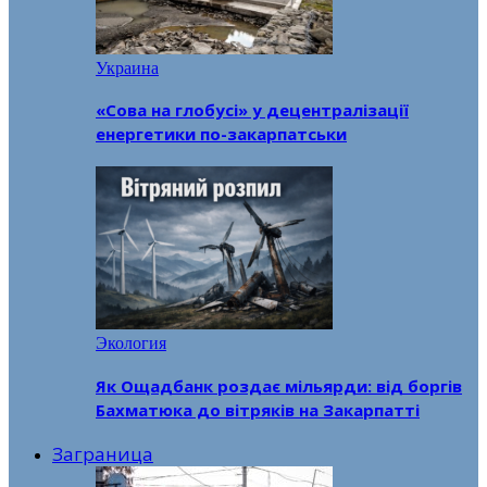
Украина
«Сова на глобусі» у децентралізації
енергетики по-закарпатськи
Экология
Як Ощадбанк роздає мільярди: від боргів
Бахматюка до вітряків на Закарпатті
Заграница