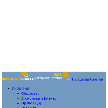
Народный блоггер
Украина
Общество
Экономика и Бизнес
Право і суд
История