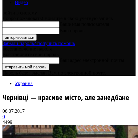
Видео
войти в систему
Добро пожаловать! Войдите в свою учётную запись
Ваше имя пользователя
Ваш пароль
Забыли пароль? получить помощь
восстановление пароля
Восстановите свой пароль
Ваш адрес электронной почты
Пароль будет выслан Вам по электронной почте.
Украина
Чернівці — красиве місто, але занедбане
06.07.2017
0
4499