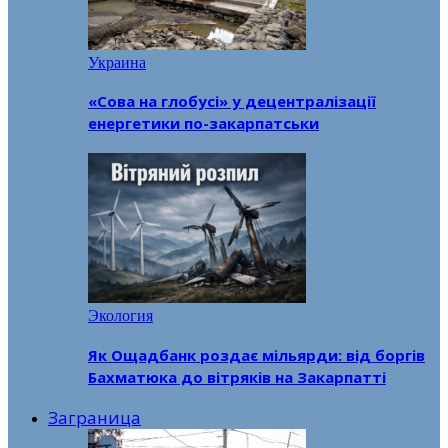
Украина
«Сова на глобусі» у децентралізації
енергетики по-закарпатськи
Экология
Як Ощадбанк роздає мільярди: від боргів
Бахматюка до вітряків на Закарпатті
Заграница