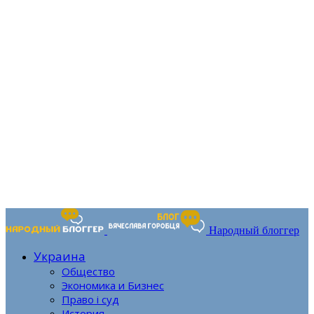
Народный блоггер
Украина
Общество
Экономика и Бизнес
Право і суд
История