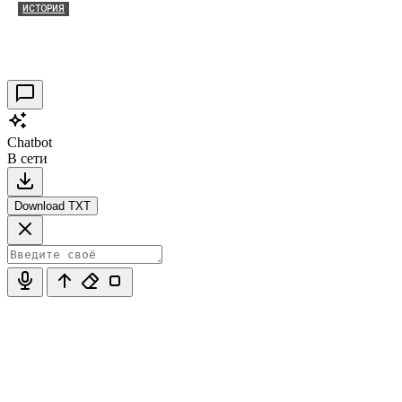
ИСТОРИЯ
Таракановский форт 2021
30.09.2021
0
Chatbot
В сети
Download TXT