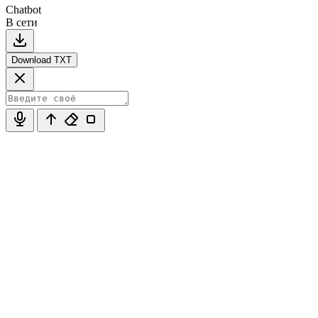
Chatbot
В сети
Download TXT