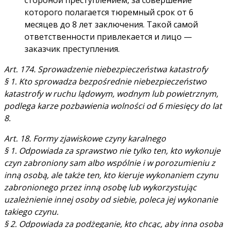
которого полагается тюремный срок от 6
месяцев до 8 лет заключения. Такой самой
ответственности привлекается и лицо —
заказчик преступления.
Art. 174. Sprowadzenie niebezpieczeństwa katastrofy
§ 1. Kto sprowadza bezpośrednie niebezpieczeństwo
katastrofy w ruchu lądowym, wodnym lub powietrznym,
podlega karze pozbawienia wolności od 6 miesięcy do lat
8.
Art. 18. Formy zjawiskowe czyny karalnego
§ 1. Odpowiada za sprawstwo nie tylko ten, kto wykonuje
czyn zabroniony sam albo wspólnie i w porozumieniu z
inną osobą, ale także ten, kto kieruje wykonaniem czynu
zabronionego przez inną osobę lub wykorzystując
uzależnienie innej osoby od siebie, poleca jej wykonanie
takiego czynu.
§ 2. Odpowiada za podżeganie, kto chcąc, aby inna osoba