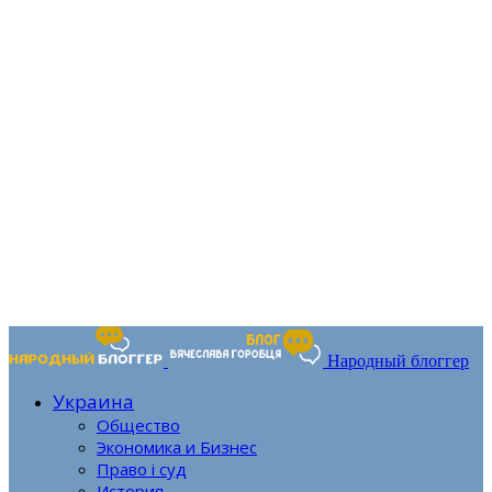
Народный блоггер
Украина
Общество
Экономика и Бизнес
Право і суд
История