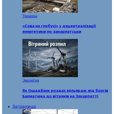
Украина
«Сова на глобусі» у децентралізації
енергетики по-закарпатськи
Экология
Як Ощадбанк роздає мільярди: від боргів
Бахматюка до вітряків на Закарпатті
Заграница