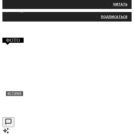
ЧИТАТЬ
2,660
Подписчики
ПОДПИСАТЬСЯ
ФОТО
ИСТОРИЯ
Таракановский форт 2021
30.09.2021
0