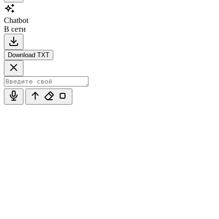
Chatbot
В сети
Download TXT