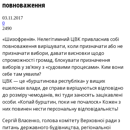
повноваження
03.11.2017
0
2490
«Шизофренія». Нелегітимний ЦВК привласнив собі
повноваження вирішувати, коли призначати або не
призначати вибори, давати висновки щодо
спроможності громад, блокувати призначення
виборів у зв’язку з «судовими процесами». Ким вони
себе там уявили?
ЦВК — це «бурштинова республіка» у вищих
ешелонах влади, де справи вирішуються відповідно
до розміру чемоданів, які туди заносять зацікавлені
особи. «Копай бурштин, поки не почалося.» Кожен з
них повинен нести персональну відповідальність!
Сергій Власенко, голова комітету Верховної ради з
питань державного будівництва, регіональної