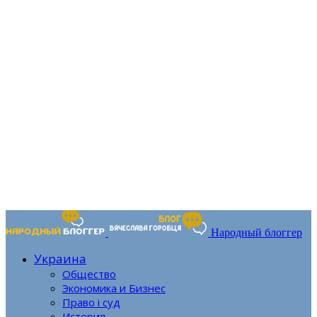
Народный блоггер
Украина
Общество
Экономика и Бизнес
Право і суд
История