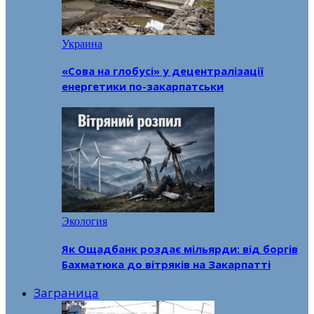
Украина
«Сова на глобусі» у децентралізації
енергетики по-закарпатськи
Экология
Як Ощадбанк роздає мільярди: від боргів
Бахматюка до вітряків на Закарпатті
Заграница