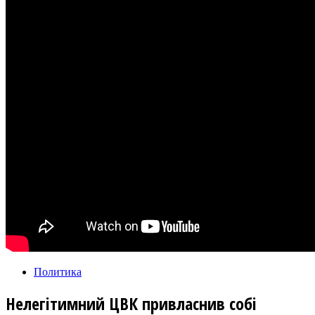
Политика
Нелегітимний ЦВК привласнив собі