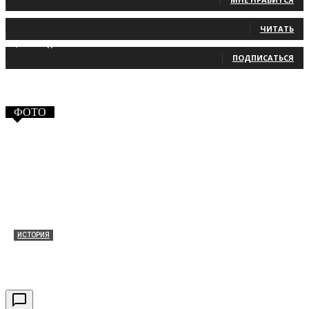
131
Читатели
ЧИТАТЬ
2,660
Подписчики
ПОДПИСАТЬСЯ
ФОТО
ИСТОРИЯ
Таракановский форт 2021
30.09.2021
0