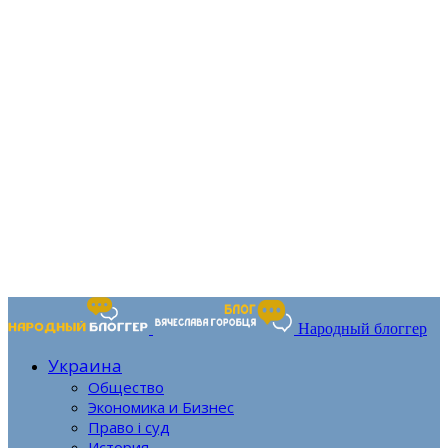
Народный блоггер
Украина
Общество
Экономика и Бизнес
Право і суд
История