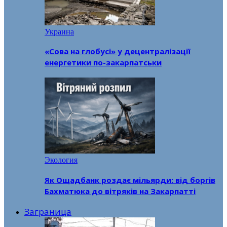
Украина
«Сова на глобусі» у децентралізації
енергетики по-закарпатськи
Экология
Як Ощадбанк роздає мільярди: від боргів
Бахматюка до вітряків на Закарпатті
Заграница