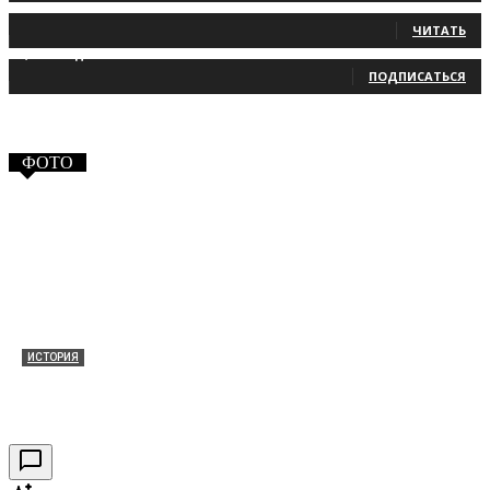
131
Читатели
ЧИТАТЬ
2,660
Подписчики
ПОДПИСАТЬСЯ
ФОТО
ИСТОРИЯ
Таракановский форт 2021
30.09.2021
0