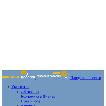
Народный блоггер
Украина
Общество
Экономика и Бизнес
Право і суд
История