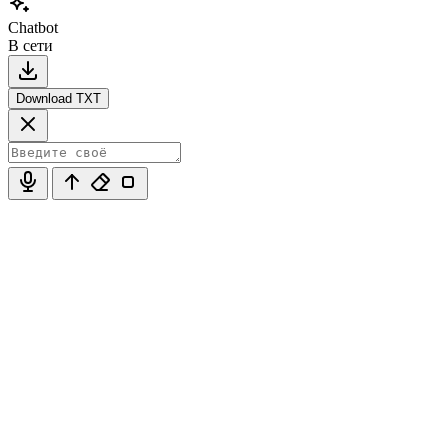
Chatbot
В сети
Download TXT