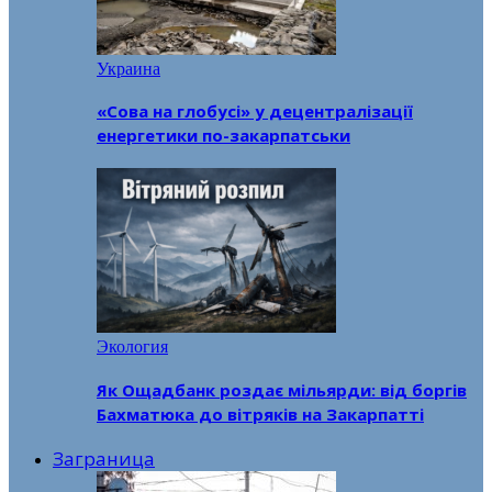
Украина
«Сова на глобусі» у децентралізації
енергетики по-закарпатськи
Экология
Як Ощадбанк роздає мільярди: від боргів
Бахматюка до вітряків на Закарпатті
Заграница