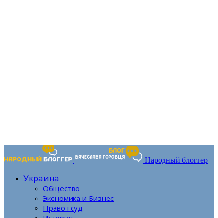
Народный блоггер
Украина
Общество
Экономика и Бизнес
Право і суд
История