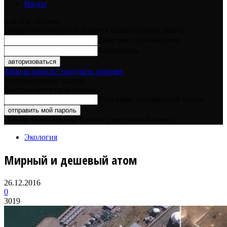
Видео
войти в систему
Добро пожаловать! Войдите в свою учётную запись
Ваше имя пользователя
Ваш пароль
Забыли пароль? получить помощь
восстановление пароля
Восстановите свой пароль
Ваш адрес электронной почты
Пароль будет выслан Вам по электронной почте.
Экология
Мирный и дешевый атом
26.12.2016
0
3019