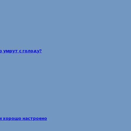
то умрут с голоду?
м хорошо настроено