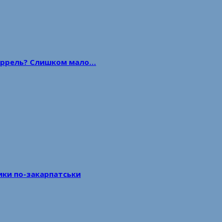
 баррель? Слишком мало…
тики по-закарпатськи