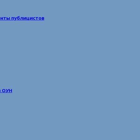
енты публицистов
м ОУН