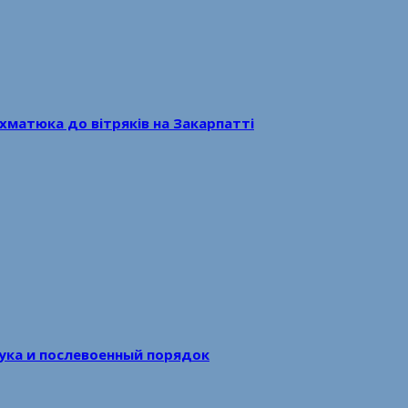
хматюка до вітряків на Закарпатті
аука и послевоенный порядок