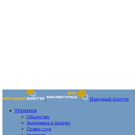
Народный блоггер
Украина
Общество
Экономика и Бизнес
Право і суд
История