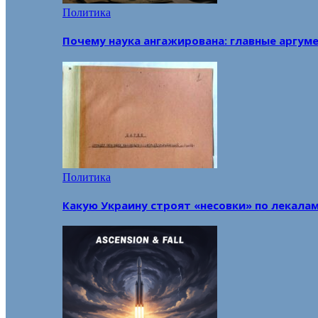
Политика
Почему наука ангажирована: главные аргум
Политика
Какую Украину строят «несовки» по лекала