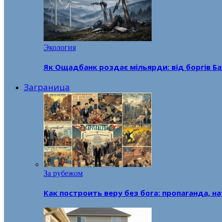
Экология
Як Ощадбанк роздає мільярди: від боргів Ба
Заграница
За рубежом
Как построить веру без бога: пропаганда, н