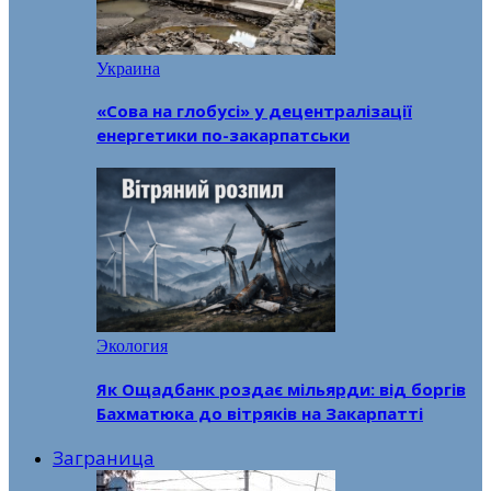
Украина
«Сова на глобусі» у децентралізації
енергетики по-закарпатськи
Экология
Як Ощадбанк роздає мільярди: від боргів
Бахматюка до вітряків на Закарпатті
Заграница