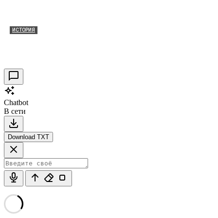
ИСТОРИЯ
Таракановский форт 2021
30.09.2021
0
Chatbot
В сети
Download TXT