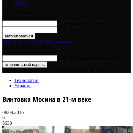
Видео
войти в систему
Добро пожаловать! Войдите в свою учётную запись
Ваше имя пользователя
Ваш пароль
Забыли пароль? получить помощь
восстановление пароля
Восстановите свой пароль
Ваш адрес электронной почты
Пароль будет выслан Вам по электронной почте.
Технологии
Украина
Винтовка Мосина в 21-м веке
08.04.2016
0
5638