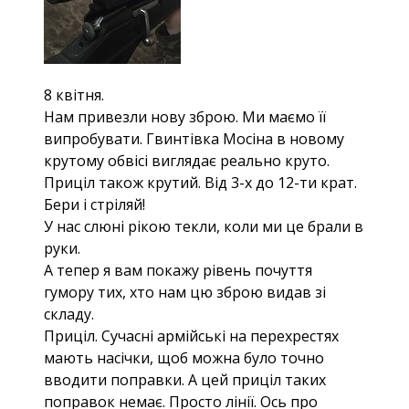
8 квітня.
Нам привезли нову зброю. Ми маємо її
випробувати. Гвинтівка Мосіна в новому
крутому обвісі виглядає реально круто.
Приціл також крутий. Від 3-х до 12-ти крат.
Бери і стріляй!
У нас слюні рікою текли, коли ми це брали в
руки.
А тепер я вам покажу рівень почуття
гумору тих, хто нам цю зброю видав зі
складу.
Приціл. Сучасні армійські на перехрестях
мають насічки, щоб можна було точно
вводити поправки. А цей приціл таких
поправок немає. Просто лінії. Ось про