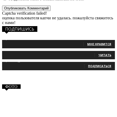
Captcha verification failed!
оценка пользователя капчи не удалась. пожалуйста свяжитесь
с нами!
ПОДПИШИСЬ
1,483
Фанаты
МНЕ НРАВИТСЯ
131
Читатели
ЧИТАТЬ
2,660
Подписчики
ПОДПИСАТЬСЯ
ФОТО