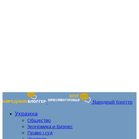
Народный блоггер
Украина
Общество
Экономика и Бизнес
Право і суд
История