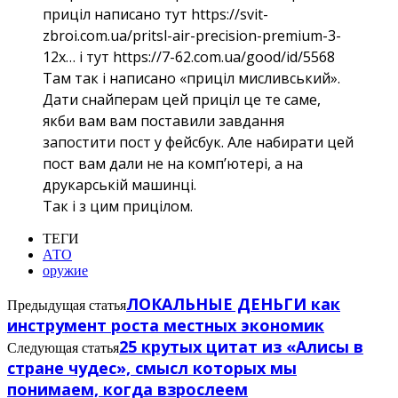
приціл написано тут https://svit-
zbroi.com.ua/pritsl-air-precision-premium-3-
12x… і тут https://7-62.com.ua/good/id/5568
Там так і написано «приціл мисливський».
Дати снайперам цей приціл це те саме,
якби вам вам поставили завдання
запостити пост у фейсбук. Але набирати цей
пост вам дали не на комп’ютері, а на
друкарській машинці.
Так і з цим прицілом.
ТЕГИ
АТО
оружие
ЛОКАЛЬНЫЕ ДЕНЬГИ как
Предыдущая статья
инструмент роста местных экономик
25 крутых цитат из «Алисы в
Следующая статья
стране чудес», смысл которых мы
понимаем, когда взрослеем