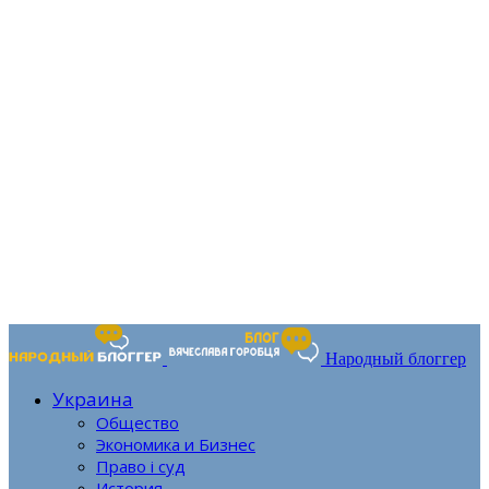
Народный блоггер
Украина
Общество
Экономика и Бизнес
Право і суд
История