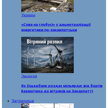
Украина
«Сова на глобусі» у децентралізації
енергетики по-закарпатськи
Экология
Як Ощадбанк роздає мільярди: від боргів
Бахматюка до вітряків на Закарпатті
Заграница