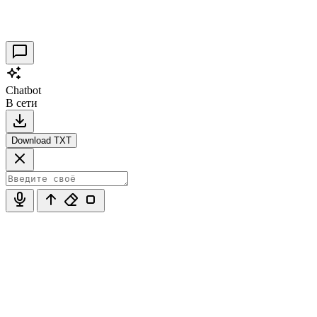
Таракановский форт 2021
30.09.2021
0
Chatbot
В сети
Download TXT