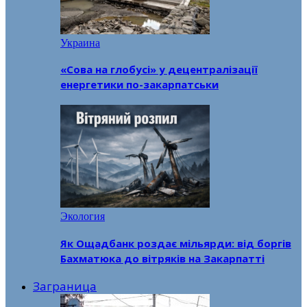
Украина
«Сова на глобусі» у децентралізації
енергетики по-закарпатськи
Экология
Як Ощадбанк роздає мільярди: від боргів
Бахматюка до вітряків на Закарпатті
Заграница