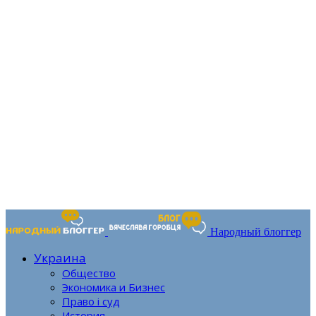
Народный блоггер
Украина
Общество
Экономика и Бизнес
Право і суд
История