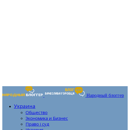
Народный блоггер
Украина
Общество
Экономика и Бизнес
Право і суд
История