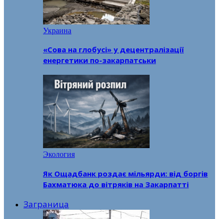
Украина
«Сова на глобусі» у децентралізації
енергетики по-закарпатськи
Экология
Як Ощадбанк роздає мільярди: від боргів
Бахматюка до вітряків на Закарпатті
Заграница