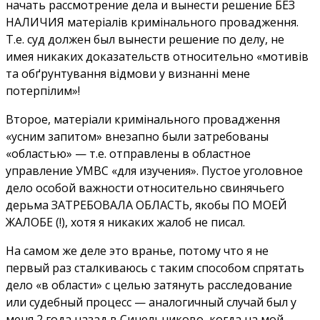
начать рассмотрение дела и вынести решение БЕЗ
НАЛИЧИЯ матеріалів кримінального провадження.
Т.е. суд должен был вынести решение по делу, не
имея никаких доказательств относительно «моти
вів
та обґрунтування відмови у визнанні мене
потерпілим»!
Второе, матеріали кримінального провадження
«усним запитом» внезапно были затребованы
«областью» — т.е. отправлены в областное
управление УМВС «для изучения». Пустое уголовное
дело особой важности относительно свинячьего
дерьма ЗАТРЕБОВАЛА ОБЛАСТЬ, якобы ПО МОЕЙ
ЖАЛОБЕ (!), хотя я никаких жалоб не писал.
На самом же деле это вранье, потому что я не
первый раз сталкиваюсь с таким способом спрятать
дело «в области» с целью затянуть расследование
или судебный процесс — аналогичный случай был у
меня 2 года назад в Синельниково, когда на мой