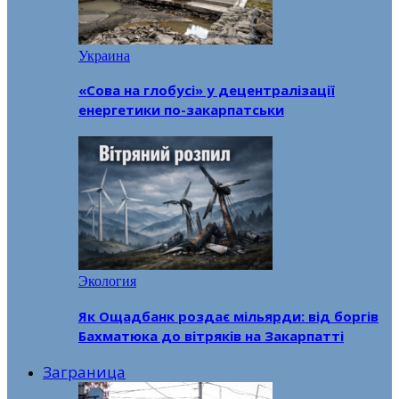
Украина
«Сова на глобусі» у децентралізації
енергетики по-закарпатськи
Экология
Як Ощадбанк роздає мільярди: від боргів
Бахматюка до вітряків на Закарпатті
Заграница