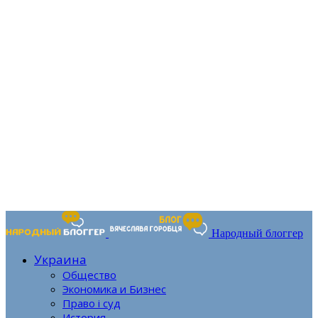
Народный блоггер
Украина
Общество
Экономика и Бизнес
Право і суд
История