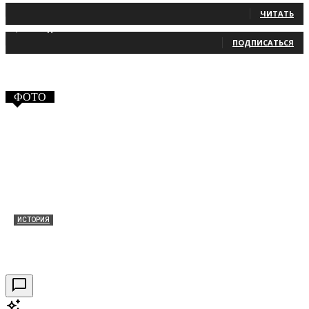
ЧИТАТЬ
2,660
Подписчики
ПОДПИСАТЬСЯ
ФОТО
ИСТОРИЯ
Таракановский форт 2021
30.09.2021
0