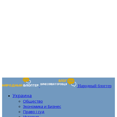
Народный блоггер
Украина
Общество
Экономика и Бизнес
Право і суд
История