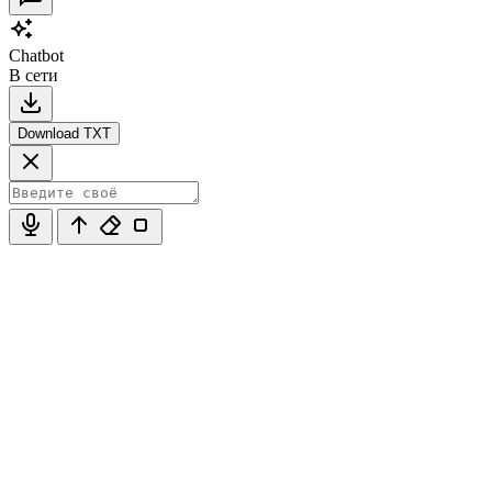
Chatbot
В сети
Download TXT