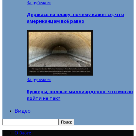
За рубежом
Держась на плаву: почему кажется, что
американцам всё равно
За рубежом
Бункеры, полные миллиардеров: что могло
пойти не так?
Видео
О блоге