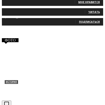
МНЕ НРАВИТСЯ
131
Читатели
ЧИТАТЬ
2,660
Подписчики
ПОДПИСАТЬСЯ
ФОТО
ИСТОРИЯ
Таракановский форт 2021
30.09.2021
0