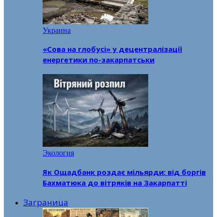
Украина
«Сова на глобусі» у децентралізації
енергетики по-закарпатськи
Экология
Як Ощадбанк роздає мільярди: від боргів
Бахматюка до вітряків на Закарпатті
Заграница