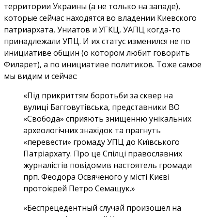
территории Украины (а не только на западе),
которые сейчас находятся во владении Киевского
патриархата, Униатов и УГКЦ, УАПЦ когда-то
принадлежали УПЦ. И их статус изменился не по
инициативе общин (о котором любит говорить
Филарет), а по инициативе политиков. Тоже самое
мы видим и сейчас:
«Під прикриттям боротьби за сквер на
вулиці Багговутівська, представники ВО
«Свобода» сприяють знищенню унікальних
археологічних знахідок та прагнуть
«перевести» громаду УПЦ до Київського
Патріархату. Про це Спілці православних
журналістів повідомив настоятель громади
прп. Феодора Освяченого у місті Києві
протоієрей Петро Семащук.»
«Беспрецедентный случай произошел на