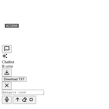
ИСТОРИЯ
Таракановский форт 2021
30.09.2021
0
Chatbot
В сети
Download TXT