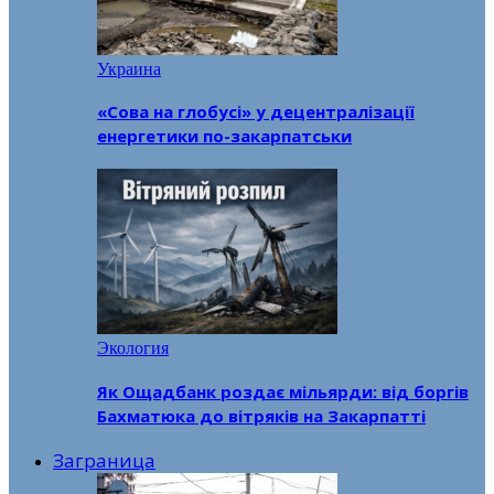
Украина
«Сова на глобусі» у децентралізації
енергетики по-закарпатськи
Экология
Як Ощадбанк роздає мільярди: від боргів
Бахматюка до вітряків на Закарпатті
Заграница