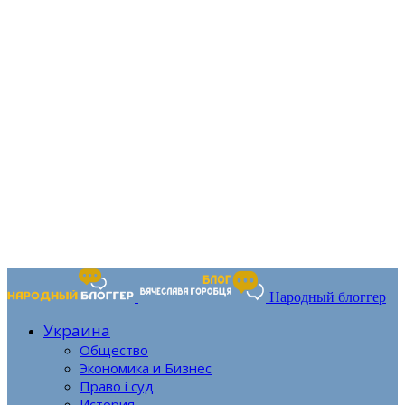
Народный блоггер
Украина
Общество
Экономика и Бизнес
Право і суд
История