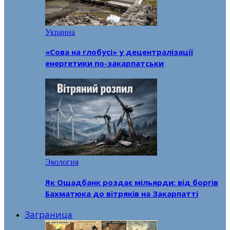
Украина
«Сова на глобусі» у децентралізації
енергетики по-закарпатськи
Экология
Як Ощадбанк роздає мільярди: від боргів
Бахматюка до вітряків на Закарпатті
Заграница