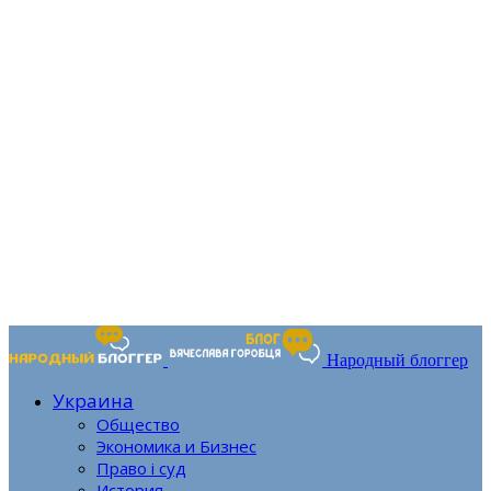
Народный блоггер
Украина
Общество
Экономика и Бизнес
Право і суд
История