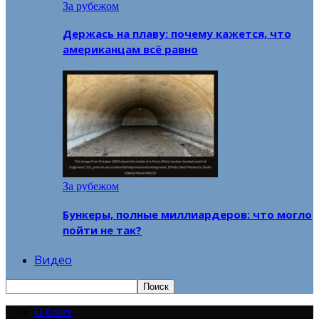
За рубежом
Держась на плаву: почему кажется, что
американцам всё равно
За рубежом
Бункеры, полные миллиардеров: что могло
пойти не так?
Видео
О блоге