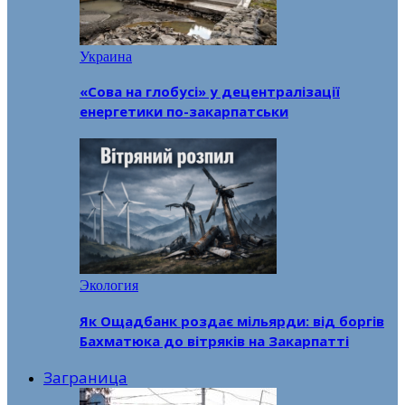
Украина
«Сова на глобусі» у децентралізації
енергетики по-закарпатськи
Экология
Як Ощадбанк роздає мільярди: від боргів
Бахматюка до вітряків на Закарпатті
Заграница