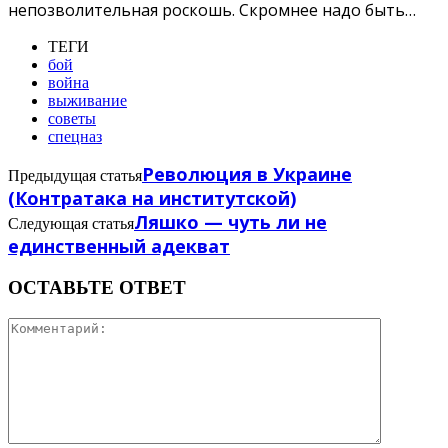
непозволительная роскошь. Скромнее надо быть…
ТЕГИ
бой
война
выживание
советы
спецназ
Революция в Украине
Предыдущая статья
(Контратака на институтской)
Ляшко — чуть ли не
Следующая статья
единственный адекват
ОСТАВЬТЕ ОТВЕТ