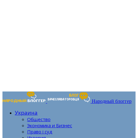
Народный блоггер
Украина
Общество
Экономика и Бизнес
Право і суд
История