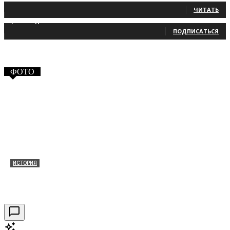
ЧИТАТЬ
2,660
Подписчики
ПОДПИСАТЬСЯ
ФОТО
ИСТОРИЯ
Таракановский форт 2021
30.09.2021
0