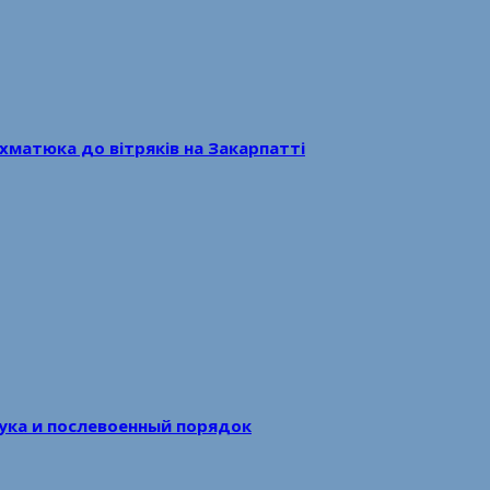
хматюка до вітряків на Закарпатті
аука и послевоенный порядок