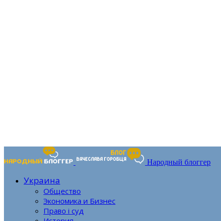
Народный блоггер
Украина
Общество
Экономика и Бизнес
Право і суд
История