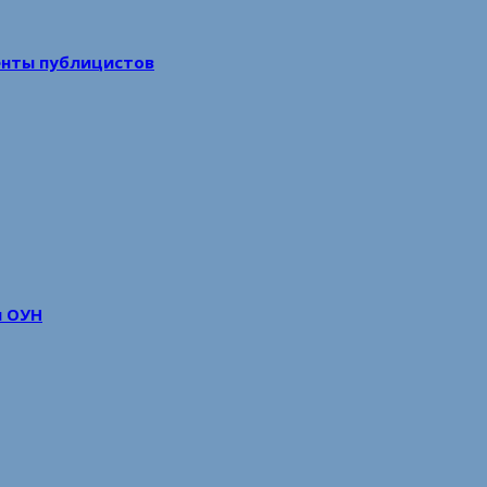
енты публицистов
м ОУН