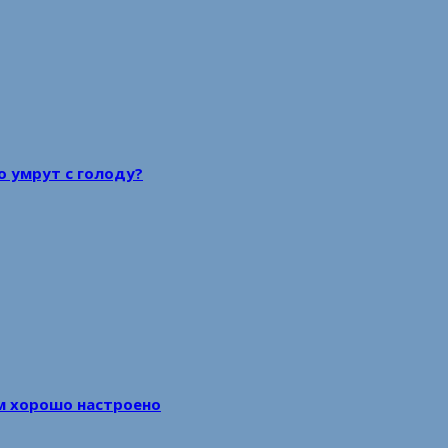
то умрут с голоду?
м хорошо настроено