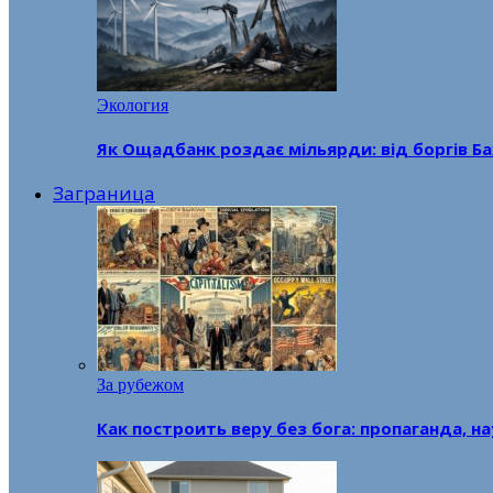
Экология
Як Ощадбанк роздає мільярди: від боргів Ба
Заграница
За рубежом
Как построить веру без бога: пропаганда, н