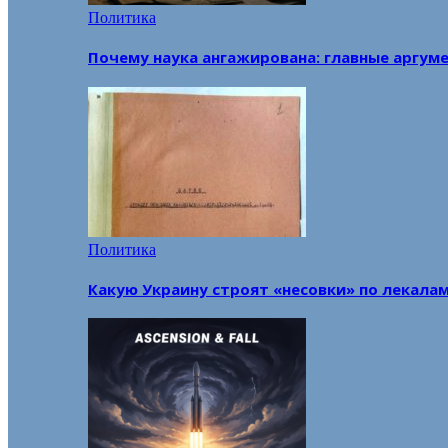
Политика
Почему наука ангажирована: главные аргум
Политика
Какую Украину строят «несовки» по лекала