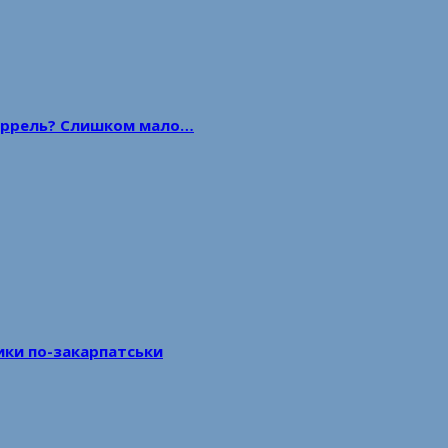
 баррель? Слишком мало…
тики по-закарпатськи