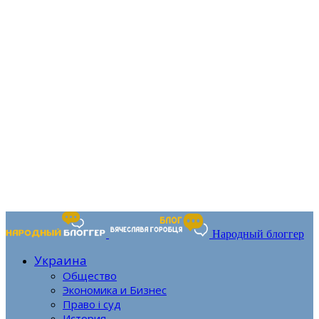
Народный блоггер
Украина
Общество
Экономика и Бизнес
Право і суд
История