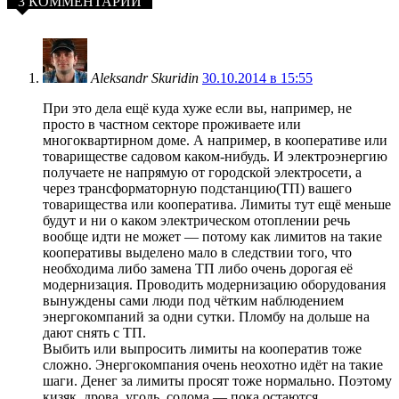
3 КОММЕНТАРИИ
Aleksandr Skuridin
30.10.2014 в 15:55
При это дела ещё куда хуже если вы, например, не
просто в частном секторе проживаете или
многоквартирном доме. А например, в кооперативе или
товариществе садовом каком-нибудь. И электроэнергию
получаете не напрямую от городской электросети, а
через трансформаторную подстанцию(ТП) вашего
товарищества или кооператива. Лимиты тут ещё меньше
будут и ни о каком электрическом отоплении речь
вообще идти не может — потому как лимитов на такие
кооперативы выделено мало в следствии того, что
необходима либо замена ТП либо очень дорогая её
модернизация. Проводить модернизацию оборудования
вынуждены сами люди под чётким наблюдением
энергокомпаний за одни сутки. Пломбу на дольше на
дают снять с ТП.
Выбить или выпросить лимиты на кооператив тоже
сложно. Энергокомпания очень неохотно идёт на такие
шаги. Денег за лимиты просят тоже нормально. Поэтому
кизяк, дрова, уголь, солома — пока остаются