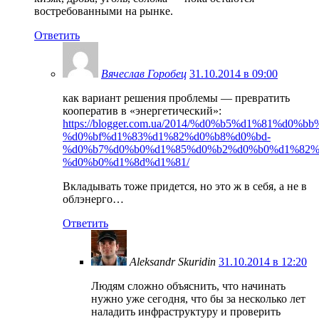
востребованными на рынке.
Ответить
Вячеслав Горобец
31.10.2014 в 09:00
как вариант решения проблемы — превратить
кооператив в «энергетический»:
https://blogger.com.ua/2014/%d0%b5%d1%81%d0%b
%d0%bf%d1%83%d1%82%d0%b8%d0%bd-
%d0%b7%d0%b0%d1%85%d0%b2%d0%b0%d1%82%
%d0%b0%d1%8d%d1%81/
Вкладывать тоже придется, но это ж в себя, а не в
облэнерго…
Ответить
Aleksandr Skuridin
31.10.2014 в 12:20
Людям сложно объяснить, что начинать
нужно уже сегодня, что бы за несколько лет
наладить инфраструктуру и проверить