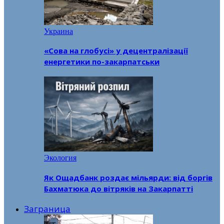
Украина
«Сова на глобусі» у децентралізації
енергетики по-закарпатськи
Экология
Як Ощадбанк роздає мільярди: від боргів
Бахматюка до вітряків на Закарпатті
Заграница