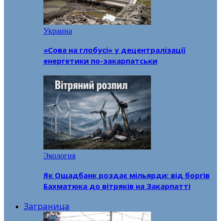
Украина
«Сова на глобусі» у децентралізації
енергетики по-закарпатськи
Экология
Як Ощадбанк роздає мільярди: від боргів
Бахматюка до вітряків на Закарпатті
Заграница