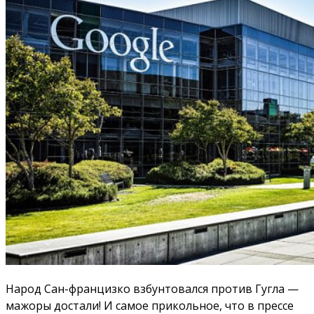
Народ Сан-францизко взбунтовался против Гугла —
мажоры достали! И самое прикольное, что в прессе