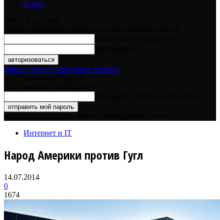
Видео
войти в систему
Добро пожаловать! Войдите в свою учётную запись
Ваше имя пользователя
Ваш пароль
Забыли пароль? получить помощь
восстановление пароля
Восстановите свой пароль
Ваш адрес электронной почты
Пароль будет выслан Вам по электронной почте.
Интернет и IT
Народ Америки против Гугл
14.07.2014
0
1674