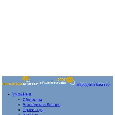
Народный блоггер
Украина
Общество
Экономика и Бизнес
Право і суд
История