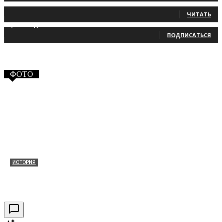
131
Читатели
ЧИТАТЬ
2,660
Подписчики
ПОДПИСАТЬСЯ
ФОТО
ИСТОРИЯ
Таракановский форт 2021
30.09.2021
0