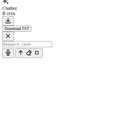
Chatbot
В сети
Download TXT