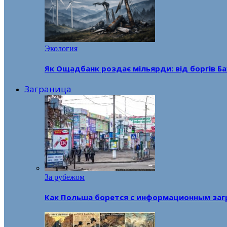
Экология
Як Ощадбанк роздає мільярди: від боргів Ба
Заграница
За рубежом
Как Польша борется с информационным заг