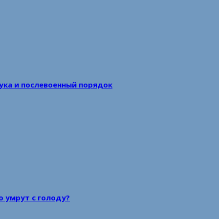
аука и послевоенный порядок
то умрут с голоду?