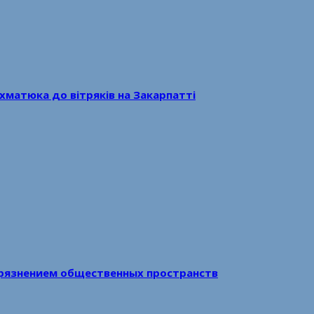
хматюка до вітряків на Закарпатті
рязнением общественных пространств