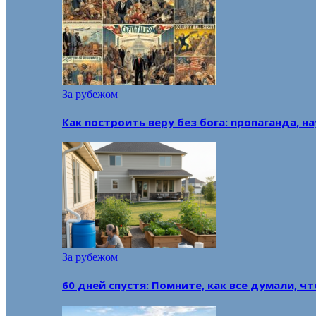
За рубежом
Как построить веру без бога: пропаганда, н
За рубежом
60 дней спустя: Помните, как все думали, ч