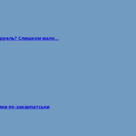
 баррель? Слишком мало…
тики по-закарпатськи