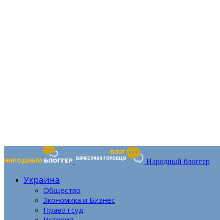
Народный блоггер
Украина
Общество
Экономика и Бизнес
Право і суд
История