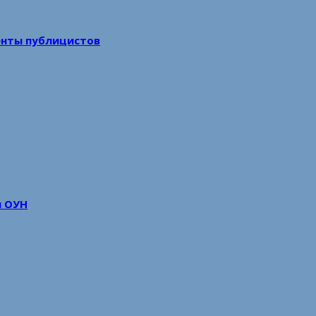
енты публицистов
м ОУН