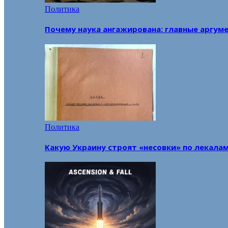
Политика
Почему наука ангажирована: главные аргум
Политика
Какую Украину строят «несовки» по лекала