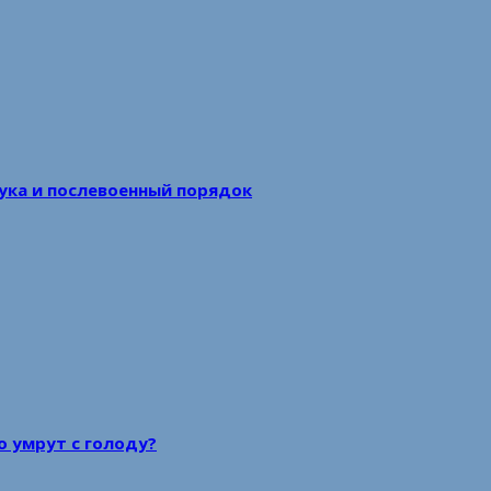
аука и послевоенный порядок
то умрут с голоду?