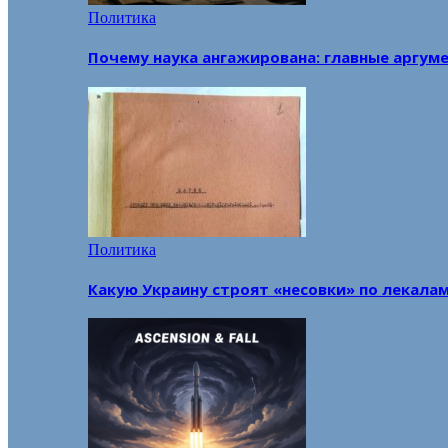
Политика
Почему наука ангажирована: главные аргум
Политика
Какую Украину строят «несовки» по лекала