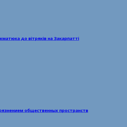
хматюка до вітряків на Закарпатті
рязнением общественных пространств