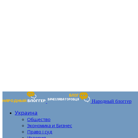
Народный блоггер
Украина
Общество
Экономика и Бизнес
Право і суд
История