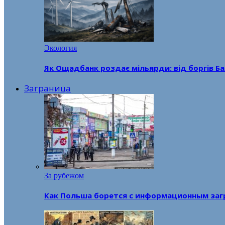
Экология
Як Ощадбанк роздає мільярди: від боргів Ба
Заграница
За рубежом
Как Польша борется с информационным заг