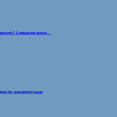
 баррель? Слишком мало…
тики по-закарпатськи