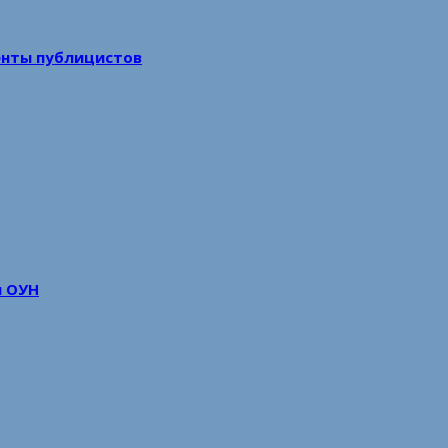
енты публицистов
м ОУН