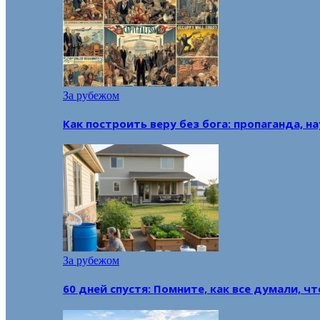
За рубежом
Как построить веру без бога: пропаганда, н
За рубежом
60 дней спустя: Помните, как все думали, ч