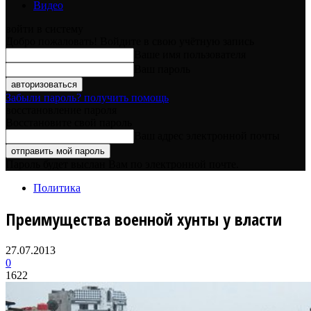
Видео
войти в систему
Добро пожаловать! Войдите в свою учётную запись
Ваше имя пользователя
Ваш пароль
Забыли пароль? получить помощь
восстановление пароля
Восстановите свой пароль
Ваш адрес электронной почты
Пароль будет выслан Вам по электронной почте.
Политика
Преимущества военной хунты у власти
27.07.2013
0
1622