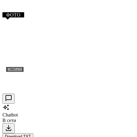
ФОТО
ИСТОРИЯ
Таракановский форт 2021
30.09.2021
0
Chatbot
В сети
Download TXT