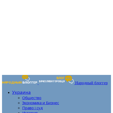
Народный блоггер
Украина
Общество
Экономика и Бизнес
Право і суд
История