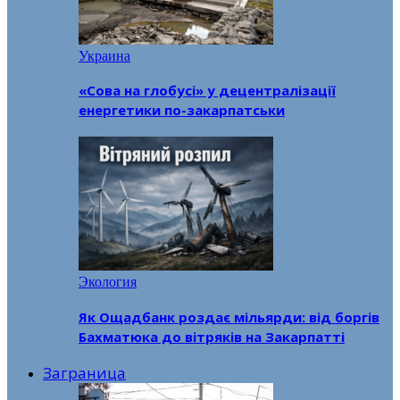
Украина
«Сова на глобусі» у децентралізації
енергетики по-закарпатськи
Экология
Як Ощадбанк роздає мільярди: від боргів
Бахматюка до вітряків на Закарпатті
Заграница