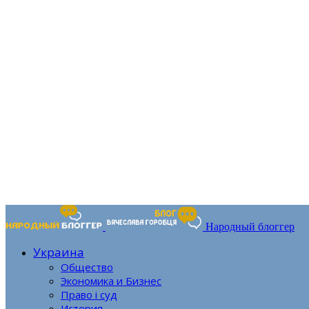
Народный блоггер
Украина
Общество
Экономика и Бизнес
Право і суд
История