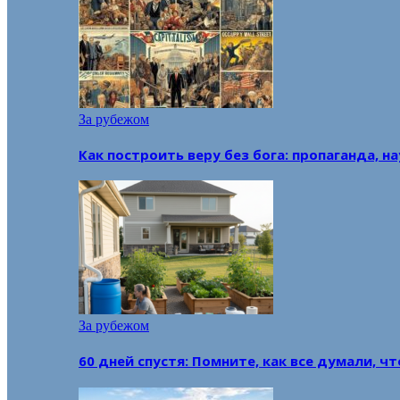
За рубежом
Как построить веру без бога: пропаганда, н
За рубежом
60 дней спустя: Помните, как все думали, ч