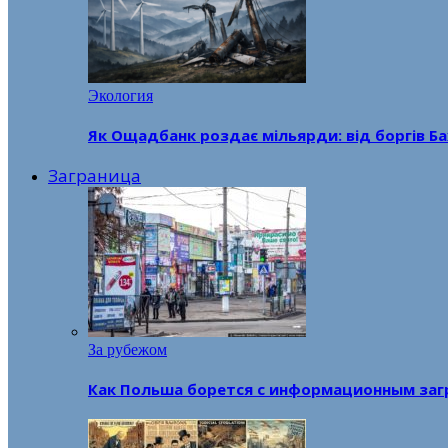
Экология
Як Ощадбанк роздає мільярди: від боргів Ба
Заграница
За рубежом
Как Польша борется с информационным заг