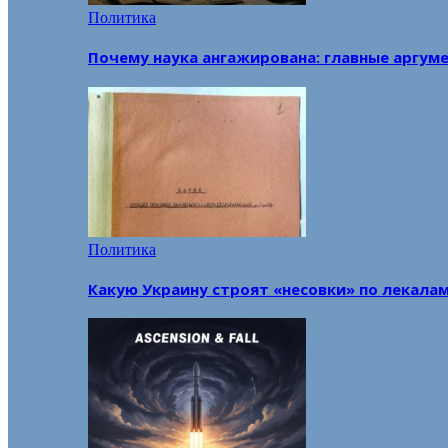
Политика
Почему наука ангажирована: главные аргум
Политика
Какую Украину строят «несовки» по лекала