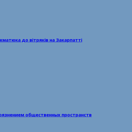
хматюка до вітряків на Закарпатті
рязнением общественных пространств