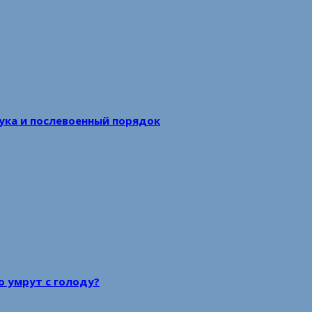
аука и послевоенный порядок
то умрут с голоду?