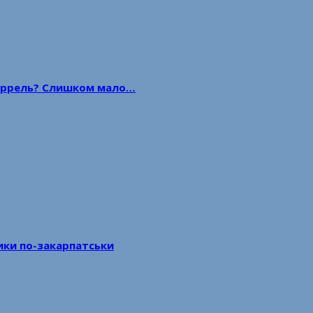
 баррель? Слишком мало…
тики по-закарпатськи