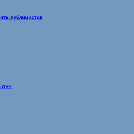
енты публицистов
м ОУН